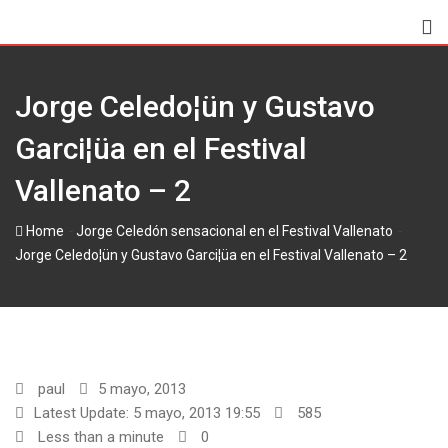
Skip
to
content
Jorge Celedo¦ün y Gustavo
Garci¦üa en el Festival
Vallenato – 2
-
-
Home
Jorge Celedón sensacional en el Festival‏ Vallenato
Jorge Celedo¦ün y Gustavo Garci¦üa en el Festival Vallenato – 2
paul
5 mayo, 2013
Latest Update: 5 mayo, 2013 19:55
585
Less than a minute
0