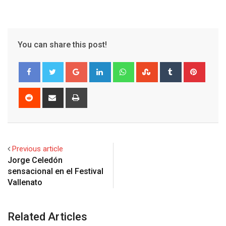
You can share this post!
Google+
LinkedIn
Whatsapp
StumbleUpon
Tumblr
Pinter
Reddit
Share
Print
via
Email
Previous article
Jorge Celedón
sensacional en el Festival‏
Vallenato
Related Articles