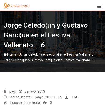
Skip
to
content
Jorge Celedo¦ün y Gustavo
Garci¦üa en el Festival
Vallenato – 6
-
-
Home
Jorge Celedón sensacional en el Festival‏ Vallenato
Jorge Celedo¦ün y Gustavo Garci¦üa en el Festival Vallenato – 6
paul
5 mayo, 2013
Latest Update: 5 mayo, 2013 19:55
334
Less than a minute
0