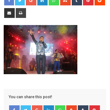
Share
Print
via
Email
You can share this post!
Google+
LinkedIn
Whatsapp
StumbleUpon
Tumblr
Pinter