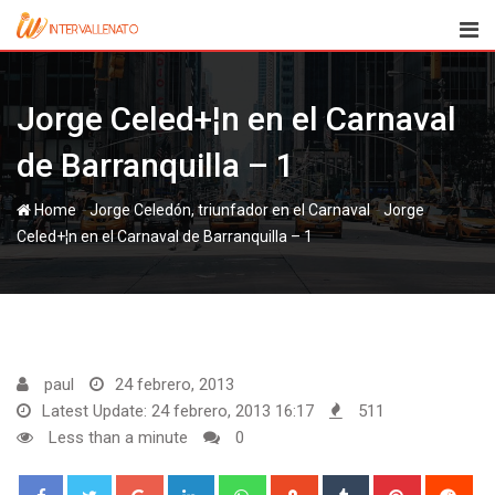
Skip
to
content
Jorge Celed+¦n en el Carnaval
de Barranquilla – 1
-
-
Home
Jorge
Celed+¦n en el Carnaval de Barranquilla – 1
paul
24 febrero, 2013
Latest Update: 24 febrero, 2013 16:17
511
Less than a minute
0
Google+
LinkedIn
Whatsapp
StumbleUpon
Tumblr
Pinterest
Red