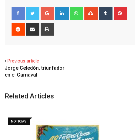
Google+
LinkedIn
Whatsapp
StumbleUpon
Tumblr
Pinter
Reddit
Share
Print
via
Email
Previous article
Jorge Celedón, triunfador
Related Articles
NOTICIAS