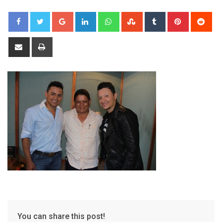
Google+
LinkedIn
Whatsapp
StumbleUpon
Tumblr
Pinterest
Red
Share
Print
via
Email
You can share this post!