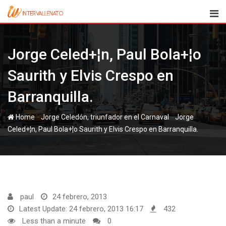
Skip
to
content
Jorge Celed+¦n, Paul Bola+¦o
Saurith y Elvis Crespo en
Barranquilla.
-
-
Home
Jorge
Celed+¦n, Paul Bola+¦o Saurith y Elvis Crespo en Barranquilla.
paul
24 febrero, 2013
Latest Update: 24 febrero, 2013 16:17
432
Less than a minute
0