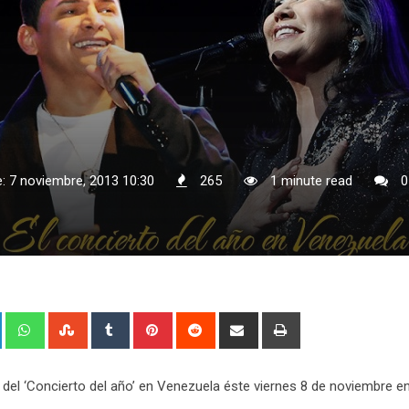
: 7 noviembre, 2013 10:30
265
1 minute read
0
+
LinkedIn
Whatsapp
StumbleUpon
Tumblr
Pinterest
Reddit
Share
Print
via
Email
 del ‘Concierto del año’ en Venezuela éste viernes 8 de noviembre e