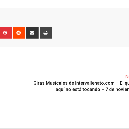
Upon
umblr
Pinterest
Reddit
Share
Print
via
Email
N
Giras Musicales de Intervallenato.com – El q
aquí no está tocando – 7 de novi