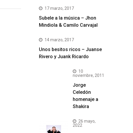
17 marzo, 2017
Subele a la música – Jhon
Mindiola & Camilo Carvajal
14 marzo, 2017
Unos besitos ricos – Juanse
Rivero y Juank Ricardo
10
noviembre, 2011
Jorge
Celedón
homenaje a
Shakira
26 mayo,
2022