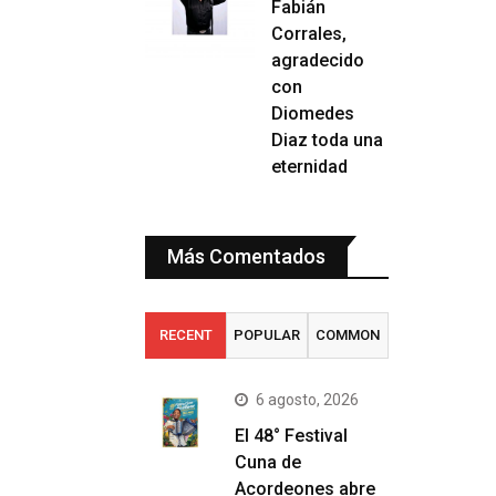
Fabián
Corrales,
agradecido
con
Diomedes
Diaz toda una
eternidad
Más Comentados
RECENT
POPULAR
COMMON
6 agosto, 2026
El 48° Festival
Cuna de
Acordeones abre