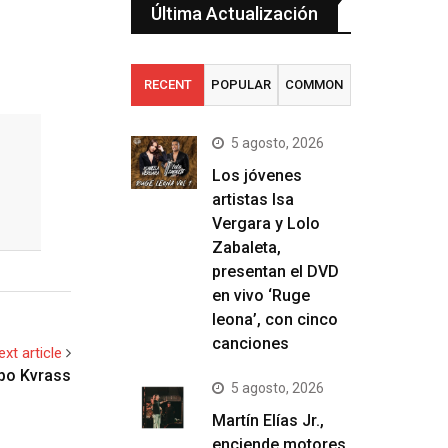
Última Actualización
RECENT
POPULAR
COMMON
5 agosto, 2026
Los jóvenes
artistas Isa
Vergara y Lolo
Zabaleta,
presentan el DVD
en vivo ‘Ruge
leona’, con cinco
canciones
ext article
upo Kvrass
5 agosto, 2026
Martín Elías Jr.,
enciende motores