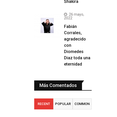
Shakira
26 mayo,
2022
Fabián
Corrales,
agradecido
con
Diomedes
Diaz toda una
eternidad
Más Comentados
RECENT
POPULAR
COMMON