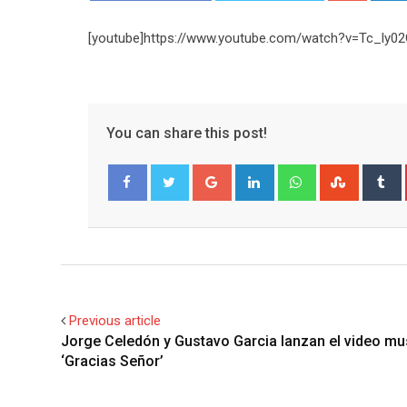
[youtube]https://www.youtube.com/watch?v=Tc_ly02
You can share this post!
Google+
LinkedIn
Whatsapp
Stumble
T
Facebook
Twitter
Previous article
Jorge Celedón y Gustavo Garcia lanzan el video mu
‘Gracias Señor’