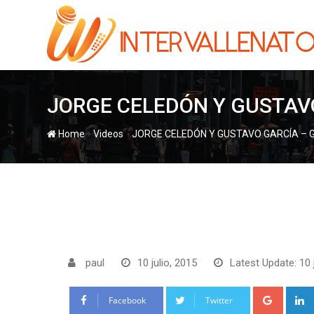
Skip
to
content
JORGE CELEDÓN Y GUSTAV
-
-
Home
Videos
JORGE CELEDÓN Y GUSTAVO GARCÍA – 
paul
10 julio, 2015
Latest Update: 10 
Google
Facebook
Twitter