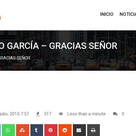
INICIO
NOTICI
O GARCÍA – GRACIAS SEÑOR
GRACIAS SEÑOR
julio, 2015 7:57
517
Less than a minute
0
+
LinkedIn
Whatsapp
StumbleUpon
Tumblr
Pinterest
Reddit
Share
Print
via