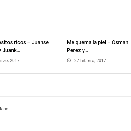
sitos ricos – Juanse
Me quema la piel – Osman
y Juank…
Perez y…
rzo, 2017
27 febrero, 2017
ario.