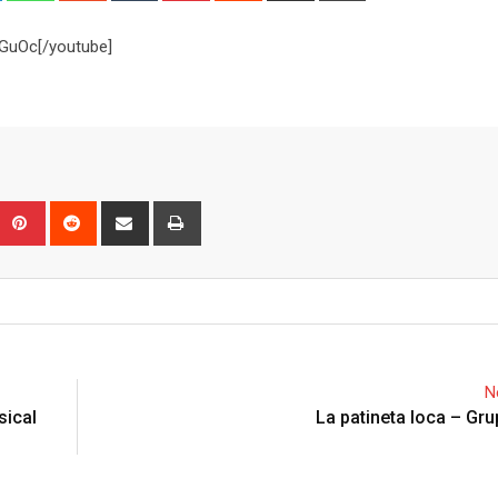
Email
GuOc[/youtube]
Upon
umblr
Pinterest
Reddit
Share
Print
via
Email
N
sical
La patineta loca – Gr