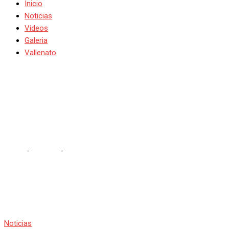
Inicio
Noticias
Videos
Galeria
Vallenato
Jorge Celedón y Jimmy
Zambrano, anfitriones de
Lionel Messi en Colombia
Home
-
Noticias
-
Jorge Celedón y Jimmy Zambrano, anfitriones
de Lionel Messi en Colombia
Noticias