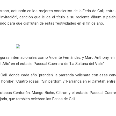
Email
o, actuarán en los mejores conciertos de la Feria de Cali, entre 
Invitación’, canción que le da el título a su reciente álbum y pala
o para que disfruten de estas festividades en el fin de año.
figuras internacionales como Vicente Fernández y Marc Anthony, el
Año’ en el estadio Pascual Guerrero de ‘La Sultana del Valle’.
e Cali, donde cada año ‘prenden’ la parranda vallenata con esas ca
mbe’, ‘Cuatro rosas’, ‘Sin perdón’, y ‘Parranda en el Cafetal’, entre
otecas Centurión, Mango Biche, Ciltron y el estadio Pascual Guerre
da, que también celebran las Ferias de Cali.