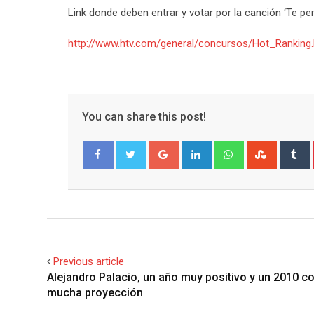
Link donde deben entrar y votar por la canción ‘Te per
http://www.htv.com/general/concursos/Hot_Ranking.
You can share this post!
Google+
LinkedIn
Whatsapp
Stumble
T
Facebook
Twitter
Previous article
Alejandro Palacio, un año muy positivo y un 2010 c
mucha proyección