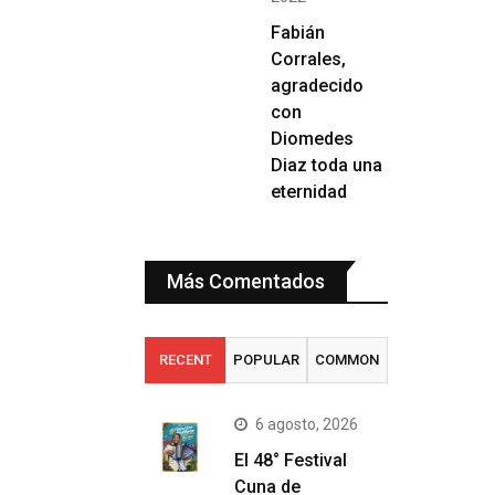
Fabián
Corrales,
agradecido
con
Diomedes
Diaz toda una
eternidad
Más Comentados
RECENT
POPULAR
COMMON
6 agosto, 2026
El 48° Festival
Cuna de