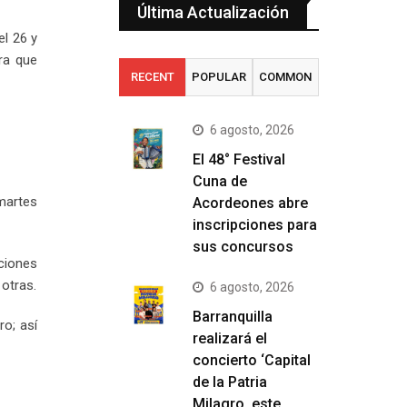
Última Actualización
el 26 y
bra que
RECENT
POPULAR
COMMON
6 agosto, 2026
El 48° Festival
Cuna de
 martes
Acordeones abre
inscripciones para
sus concursos
nciones
 otras.
6 agosto, 2026
Barranquilla
ro; así
realizará el
concierto ‘Capital
de la Patria
Milagro, este