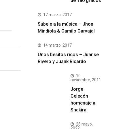
de 180 grados
17 marzo, 2017
Subele a la música – Jhon
Mindiola & Camilo Carvajal
14 marzo, 2017
Unos besitos ricos – Juanse
Rivero y Juank Ricardo
10
noviembre, 2011
Jorge
Celedón
homenaje a
Shakira
26 mayo,
2022