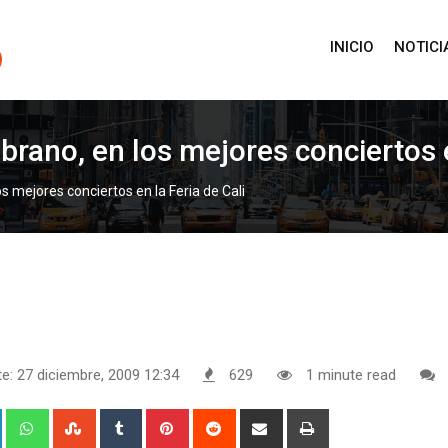
INICIO
NOTICI
ano, en los mejores conciertos en
mejores conciertos en la Feria de Cali
e: 27 diciembre, 2009 12:34
629
1 minute read
+
LinkedIn
Whatsapp
StumbleUpon
Tumblr
Pinterest
Reddit
Share
Print
via