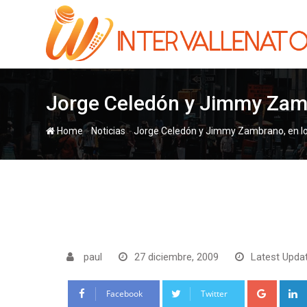
Skip
to
content
Jorge Celedón y Jimmy Zambr
-
-
Home
Noticias
Jorge Celedón y Jimmy Zambrano, en los 
paul
27 diciembre, 2009
Latest Updat
Google
Facebook
Twitter