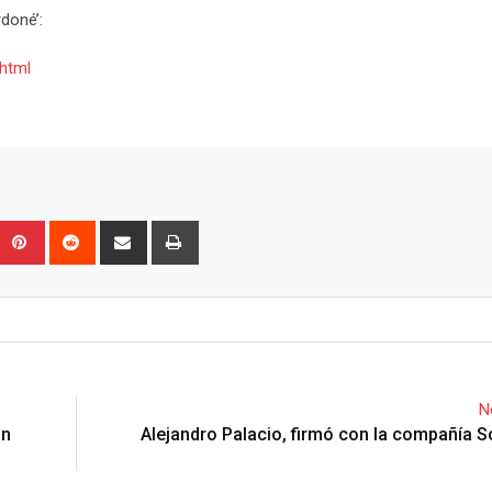
doné’:
html
Upon
umblr
Pinterest
Reddit
Share
Print
via
Email
N
on
Alejandro Palacio, firmó con la compañía 