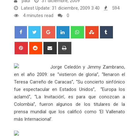
paul
31 diciembre, 2009
Latest Update: 31 diciembre, 2009 3:40
594
4 minutes read
0
Google+
LinkedIn
Whatsapp
StumbleUpon
Tumblr
Pinterest
Reddit
Share
Print
via
Email
Jorge Celedón y Jimmy Zambrano,
en el año 2009: se “vistieron de gloria”, “llenaron el
Teresa Carreño de Caracas”, “Su concierto sinfónico
fue espectacular en Estados Unidos”, “Europa los
aclamó”, “La Invitación’, es para que conozcan a
Colombia”, fueron algunos de los titulares de la
prensa mundial que los calificó como ‘El Vallenato
más Internacional’.