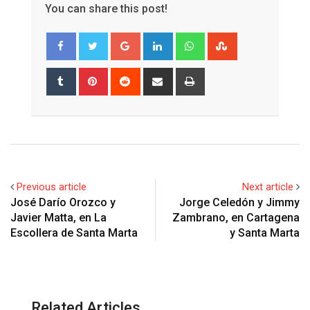
You can share this post!
Google+
LinkedIn
Whatsapp
StumbleUpon
Tumblr
Pinterest
Reddit
Share
Print
via
Email
Previous article
Next article
José Darío Orozco y
Jorge Celedón y Jimmy
Javier Matta, en La
Zambrano, en Cartagena
Escollera de Santa Marta
y Santa Marta
Related Articles