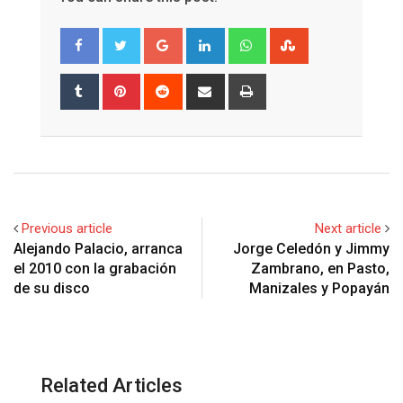
Google+
LinkedIn
Whatsapp
StumbleUpon
Tumblr
Pinterest
Reddit
Share
Print
via
Email
Previous article
Next article
Alejando Palacio, arranca
Jorge Celedón y Jimmy
el 2010 con la grabación
Zambrano, en Pasto,
de su disco
Manizales y Popayán
Related Articles