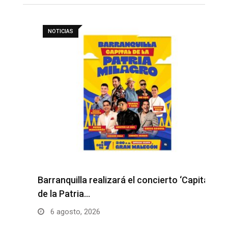
NOTICIAS
H
l
Barranquilla realizará el concierto ‘Capital
de la Patria…
6 agosto, 2026