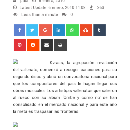
paul
6 enero, 2010
Latest Update: 6 enero, 2010 11:08
363
Less than a minute
0
Google+
LinkedIn
Whatsapp
StumbleUpon
Tumblr
Pinterest
Reddit
Share
Print
via
Email
Kvrass, la agrupación revelación
del vallenato, comenzó a recoger canciones para su
segundo disco y abrió un convocatoria nacional para
que los compositores del país le hagan llegar sus
obras musicales. Los artistqas vallenatos que salieron
al rueco con su álbum ‘Ombe y como no’ se han
consolidado en el mercado nacional y para este año
la meta es traspasar las fronteras.