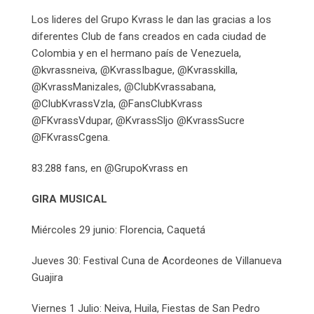
Los lideres del Grupo Kvrass le dan las gracias a los
diferentes Club de fans creados en cada ciudad de
Colombia y en el hermano país de Venezuela,
@kvrassneiva, @KvrassIbague, @Kvrasskilla,
@KvrassManizales, @ClubKvrassabana,
@ClubKvrassVzla, @FansClubKvrass
@FKvrassVdupar, @KvrassSljo @KvrassSucre
@FKvrassCgena.
83.288 fans, en @GrupoKvrass en
GIRA MUSICAL
Miércoles 29 junio: Florencia, Caquetá
Jueves 30: Festival Cuna de Acordeones de Villanueva
Guajira
Viernes 1 Julio: Neiva, Huila, Fiestas de San Pedro