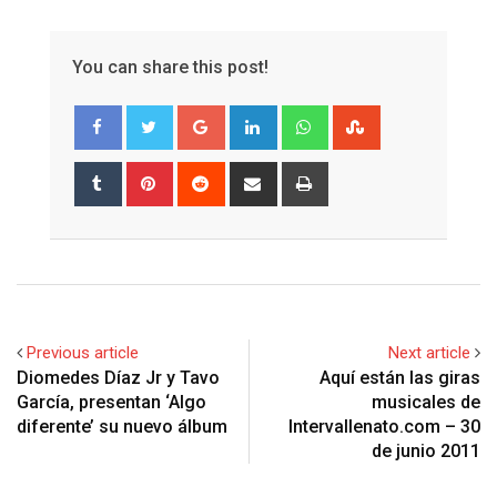
You can share this post!
Google+
LinkedIn
Whatsapp
StumbleUpon
Tumblr
Pinterest
Reddit
Share
Print
via
Email
Previous article
Next article
Diomedes Díaz Jr y Tavo
Aquí están las giras
García, presentan ‘Algo
musicales de
diferente’ su nuevo álbum
Intervallenato.com – 30
de junio 2011