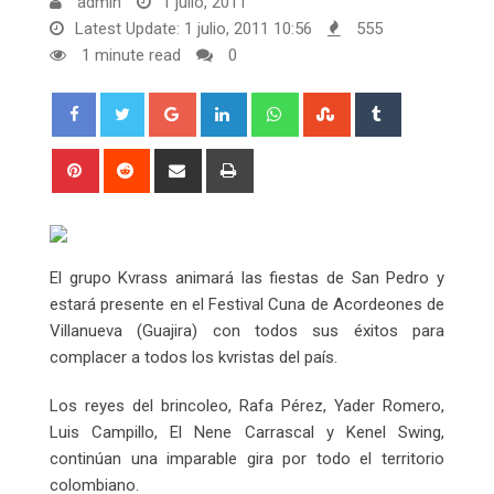
admin
1 julio, 2011
Latest Update: 1 julio, 2011 10:56
555
1 minute read
0
Google+
LinkedIn
Whatsapp
StumbleUpon
Tumblr
Pinterest
Reddit
Share
Print
via
Email
El grupo Kvrass animará las fiestas de San Pedro y
estará presente en el Festival Cuna de Acordeones de
Villanueva (Guajira) con todos sus éxitos para
complacer a todos los kvristas del país.
Los reyes del brincoleo, Rafa Pérez, Yader Romero,
Luis Campillo, El Nene Carrascal y Kenel Swing,
continúan una imparable gira por todo el territorio
colombiano.