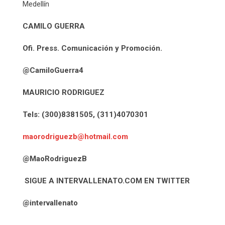
Medellín
CAMILO GUERRA
Ofi. Press. Comunicación y Promoción.
@CamiloGuerra4
MAURICIO RODRIGUEZ
Tels: (300)8381505, (311)4070301
maorodriguezb@hotmail.com
@MaoRodriguezB
SIGUE A INTERVALLENATO.COM EN TWITTER
@intervallenato