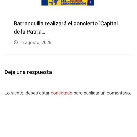
Barranquilla realizará el concierto ‘Capital
H
de la Patria…
l
6 agosto, 2026
Deja una respuesta
Lo siento, debes estar
conectado
para publicar un comentario.