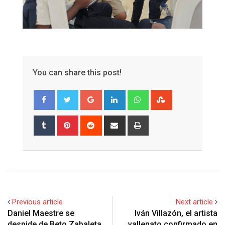
You can share this post!
Google+
LinkedIn
Whatsapp
StumbleUpon
Tumblr
Pinterest
Reddit
Share
Print
via
Email
Previous article
Next article
Daniel Maestre se
Iván Villazón, el artista
despide de Beto Zabaleta
vallenato confirmado en