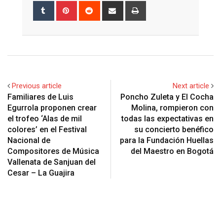
Tumblr
Pinterest
Reddit
Share
Print
via
Email
Previous article
Next article
Familiares de Luis
Poncho Zuleta y El Cocha
Egurrola proponen crear
Molina, rompieron con
el trofeo ‘Alas de mil
todas las expectativas en
colores’ en el Festival
su concierto benéfico
Nacional de
para la Fundación Huellas
Compositores de Música
del Maestro en Bogotá
Vallenata de Sanjuan del
Cesar – La Guajira