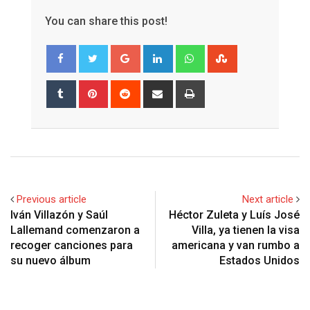
You can share this post!
Google+
LinkedIn
Whatsapp
StumbleUpon
Tumblr
Pinterest
Reddit
Share
Print
via
Email
Previous article
Next article
Iván Villazón y Saúl
Héctor Zuleta y Luís José
Lallemand comenzaron a
Villa, ya tienen la visa
recoger canciones para
americana y van rumbo a
su nuevo álbum
Estados Unidos