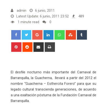
admin
6 junio, 2011
Latest Update: 6 junio, 2011 23:52
489
1 minute read
0
Google+
LinkedIn
Whatsapp
StumbleUpon
Tumblr
Pinterest
Reddit
Share
Print
via
Email
El desfile nocturno más importante del Carnaval de
Barranquilla, la Guacherna, llevará a partir del 2012 el
nombre “Guacherna – Esthercita Forero” para que su
legado cultural transcienda generaciones, de acuerdo
a una exaltación póstuma de la Fundación Carnaval de
Barranquilla.