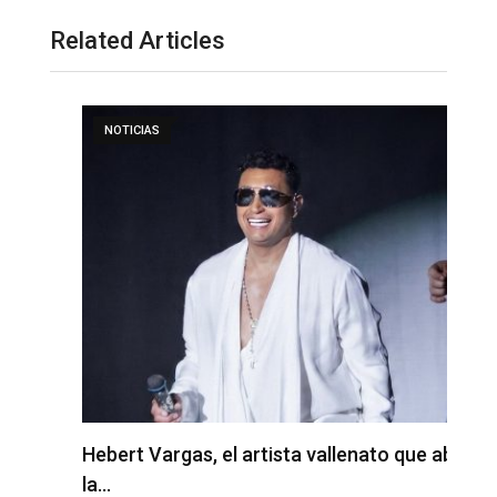
Related Articles
NOTICIAS
I
Hebert Vargas, el artista vallenato que abrió
la…