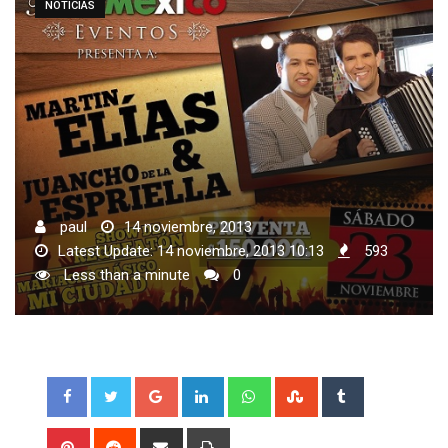
NOTICIAS
paul
14 noviembre, 2013
Latest Update: 14 noviembre, 2013 10:13
593
Less than a minute
0
Google+
LinkedIn
Whatsapp
StumbleUpon
Tumblr
Pinterest
Reddit
Share
Print