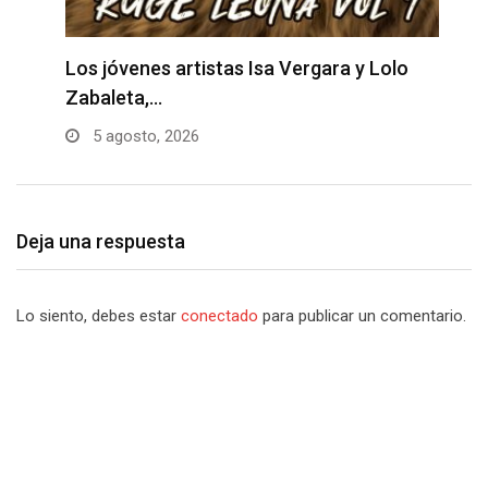
ia
Los jóvenes artistas Isa Vergara y Lolo
M
Zabaleta,…
n
5 agosto, 2026
Deja una respuesta
Lo siento, debes estar
conectado
para publicar un comentario.