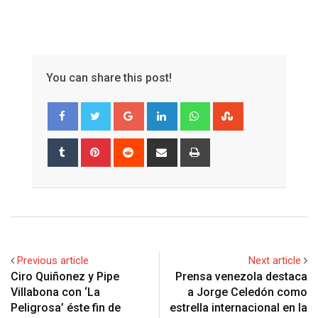
You can share this post!
Google+
LinkedIn
Whatsapp
StumbleUpon
Tumblr
Pinterest
Reddit
Share
Print
via
Email
Previous article
Next article
Ciro Quiñonez y Pipe
Prensa venezola destaca
Villabona con ‘La
a Jorge Celedón como
Peligrosa’ éste fin de
estrella internacional en la