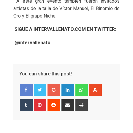
A este gran evento también fueron invitados
artistas de la talla de Víctor Manuel, El Binomio de
Oro y El grupo Niche.
SIGUE A INTERVALLENATO.COM EN TWITTER:
@intervallenato
You can share this post!
Google+
LinkedIn
Whatsapp
StumbleUpon
Tumblr
Pinterest
Reddit
Share
Print
via
Email