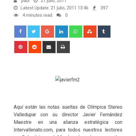
paul
21 julio, 2011
Latest Update: 21 julio, 2011 13:46
397
4 minutes read
0
Google+
LinkedIn
Whatsapp
StumbleUpon
Tumblr
Pinterest
Reddit
Share
Print
via
Email
Aquí están las notas sueltas de Olímpica Stereo
Valledupar con su director Javier Fernández
Maestre en una alianza estratégica con
Intervallenato.com, para todos nuestros lectores