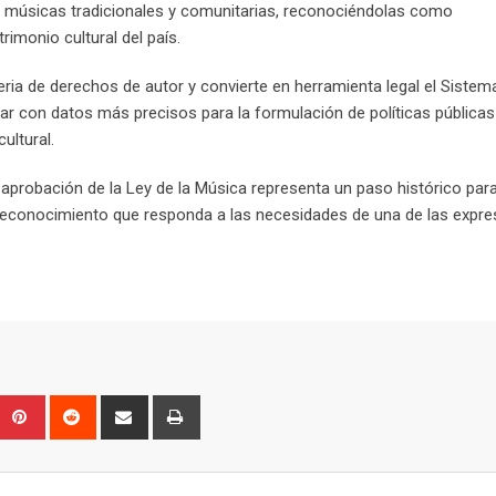
s músicas tradicionales y comunitarias, reconociéndolas como
rimonio cultural del país.
eria de derechos de autor y convierte en herramienta legal el Sistem
ar con datos más precisos para la formulación de políticas públicas 
ultural.
 aprobación de la Ley de la Música representa un paso histórico par
y reconocimiento que responda a las necesidades de una de las expr
Upon
umblr
Pinterest
Reddit
Share
Print
via
Email