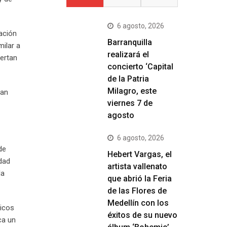
6 agosto, 2026
ación
Barranquilla
milar a
realizará el
iertan
concierto ‘Capital
de la Patria
Milagro, este
dan
viernes 7 de
agosto
6 agosto, 2026
de
Hebert Vargas, el
dad
artista vallenato
la
que abrió la Feria
de las Flores de
Medellín con los
licos
éxitos de su nuevo
ca un