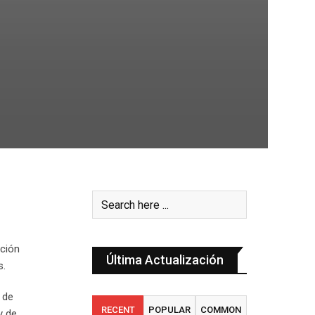
nción
Última Actualización
s.
l de
RECENT
POPULAR
COMMON
y de