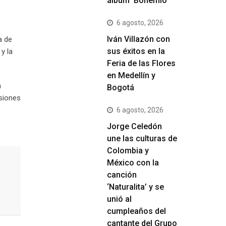
álbum ‘Bohemio’
6 agosto, 2026
Iván Villazón con
a de
sus éxitos en la
y la
Feria de las Flores
en Medellín y
a
Bogotá
esiones
6 agosto, 2026
Jorge Celedón
une las culturas de
Colombia y
México con la
canción
‘Naturalita’ y se
unió al
cumpleaños del
cantante del Grupo