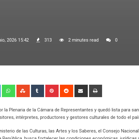
nio, 2026 15:42
313
2 minutes read
0
+
LinkedIn
Whatsapp
StumbleUpon
Tumblr
Pinterest
Reddit
Share
Print
via
Email
r la Plenaria de la Cámara de Representantes y quedó lista para sa
ores, intérpretes, productores y gestores culturales de todo el paí
Ministerio de las Culturas, las Artes y los Saberes, el Consejo Naciona
a República, busca fortalecer las condiciones económicas, jurídicas 