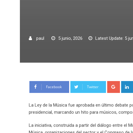
paul
5 junio, 2026
Latest Update: 5 ju
Google
Facebook
Twitter
La Ley de la Música fue aprobada en último debate po
presidencial, marcando un hito para músicos, composit
La iniciativa, construida a partir del diálogo entre el 
Música, organizaciones del sector y el Congreso de l