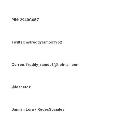
PIN: 2940C657
Twitter: @freddyramos1962
Correo: freddy_ramos1@hotmail.com
@losbetoz
Damián Lora / RedesSociales