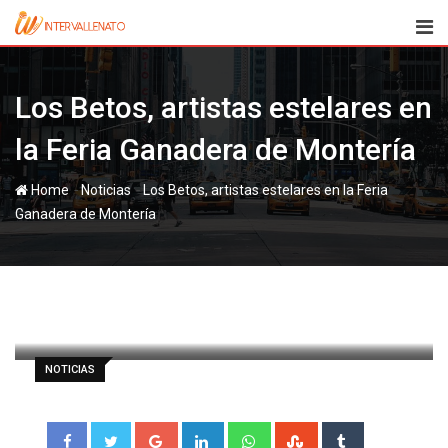
Skip
to
content
Los Betos, artistas estelares en
la Feria Ganadera de Montería
-
-
Home
Noticias
Los Betos, artistas estelares en la Feria
Ganadera de Montería
paul
13 junio, 2012
Latest Update: 13 junio, 2012 7:25
674
1 minute read
0
NOTICIAS
Google+
LinkedIn
Whatsapp
StumbleUpon
Tumblr