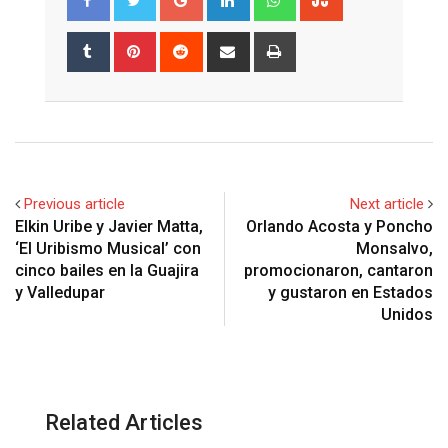
Tumblr
Pinterest
Reddit
Share
Print
via
Email
Previous article
Next article
Elkin Uribe y Javier Matta,
Orlando Acosta y Poncho
‘El Uribismo Musical’ con
Monsalvo,
cinco bailes en la Guajira
promocionaron, cantaron
y Valledupar
y gustaron en Estados
Unidos
Related Articles