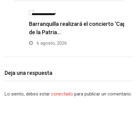
NOTICIAS
Barranquilla realizará el concierto ‘Capital
H
de la Patria…
l
6 agosto, 2026
Deja una respuesta
Lo siento, debes estar
conectado
para publicar un comentario.