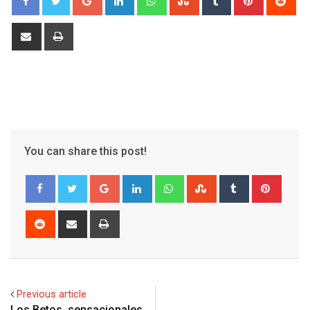
Share
Print
via
Email
You can share this post!
Google+
LinkedIn
Whatsapp
StumbleUpon
Tumblr
Pinter
Reddit
Share
Print
via
Email
Previous article
Los Betos, sensacionales