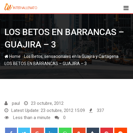
Skip
to
content
LOS BETOS EN BARRANCAS –
GUAJIRA – 3
-
-
Home
Los Betos, sensacionales en la Guajira y Cartagena
LOS BETOS EN BARRANCAS – GUAJIRA – 3
paul
23 octubre, 2012
Latest Update: 23 octubre, 2012 15:09
337
Less than a minute
0
Google+
LinkedIn
Whatsapp
StumbleUpon
Tumblr
Pinterest
Red