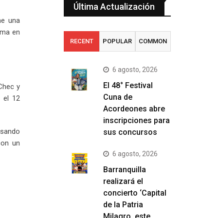
Última Actualización
ne una
ama en
RECENT
POPULAR
COMMON
6 agosto, 2026
El 48° Festival
Chec y
Cuna de
 el 12
Acordeones abre
inscripciones para
resando
sus concursos
con un
6 agosto, 2026
Barranquilla
realizará el
concierto ‘Capital
de la Patria
Milagro, este