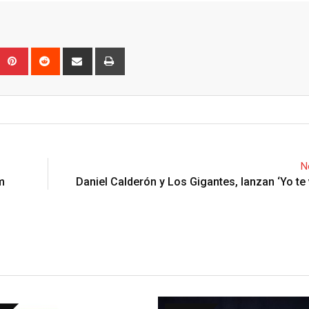
Upon
umblr
Pinterest
Reddit
Share
Print
via
Email
N
m
Daniel Calderón y Los Gigantes, lanzan ‘Yo te v