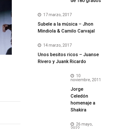
de 180 grados
17 marzo, 2017
Subele a la música – Jhon
Mindiola & Camilo Carvajal
14 marzo, 2017
Unos besitos ricos – Juanse
Rivero y Juank Ricardo
10
noviembre, 2011
Jorge
Celedón
homenaje a
Shakira
26 mayo,
2022