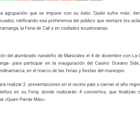
Email
 la agrupación que se impone con su éxito ‘Quién sufre más’, tie
dor, ratificando esa preferencia del público que siempre los acl
ramanga, la Feria de Cali y en ciudades ecuatorianas.
ión del alumbrado navideño de Manizales el 4 de diciembre con La 
nga- para participar en la inauguración del Casino Oceano Side;
ndinamarca, en el marco de las ferias y fiestas del municipio.
ra realizar 2 presentaciones en el vecino país y cierran el año reg
leños en su Feria, donde realizarán 4 conciertos, que finalizan 
l «Quien Pierde Más».