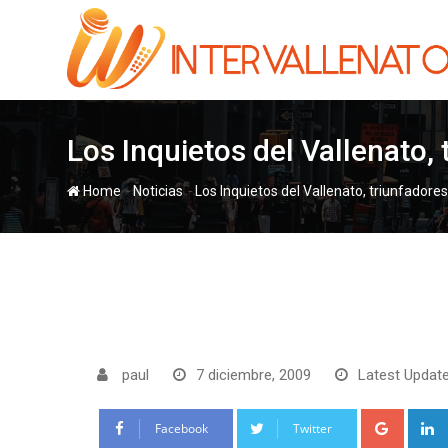
Skip
to
content
Los Inquietos del Vallenato,
-
-
Home
Noticias
Los Inquietos del Vallenato, triunfador
paul
7 diciembre, 2009
Latest Update
Google
Facebook
Twitter