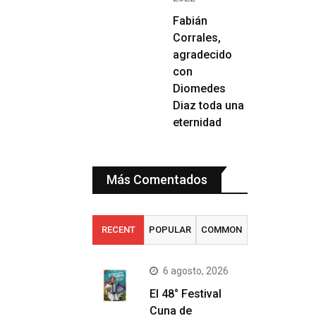
Fabián
Corrales,
agradecido
con
Diomedes
Diaz toda una
eternidad
Más Comentados
RECENT
POPULAR
COMMON
6 agosto, 2026
El 48° Festival
Cuna de