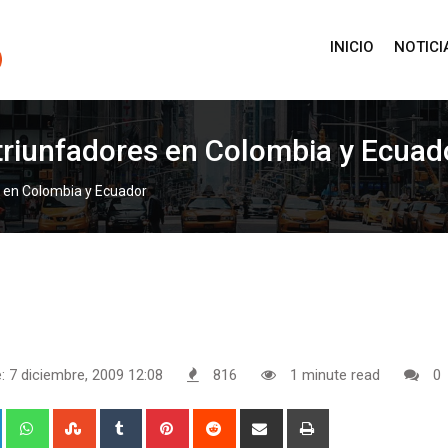
INICIO
NOTICI
 triunfadores en Colombia y Ecuad
es en Colombia y Ecuador
: 7 diciembre, 2009 12:08
816
1 minute read
0
+
LinkedIn
Whatsapp
StumbleUpon
Tumblr
Pinterest
Reddit
Share
Print
via