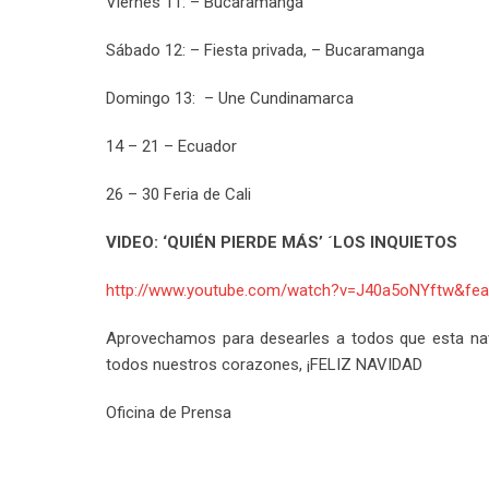
Viernes 11: – Bucaramanga
Sábado 12: – Fiesta privada, – Bucaramanga
Domingo 13: – Une Cundinamarca
14 – 21 – Ecuador
26 – 30 Feria de Cali
VIDEO: ‘QUIÉN PIERDE MÁS’ ´LOS INQUIETOS
http://www.youtube.com/watch?v=J40a5oNYftw&feat
Aprovechamos para desearles a todos que esta navid
todos nuestros corazones, ¡FELIZ NAVIDAD
Oficina de Prensa