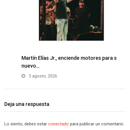
Martín Elías Jr., enciende motores para su
F
nuevo…
p
5 agosto, 2026
Deja una respuesta
Lo siento, debes estar
conectado
para publicar un comentario.