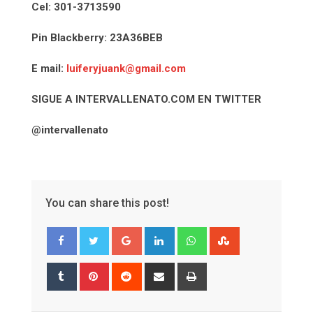
Cel: 301-3713590
Pin Blackberry: 23A36BEB
E mail:
luiferyjuank@gmail.com
SIGUE A INTERVALLENATO.COM EN TWITTER
@intervallenato
You can share this post!
Google+
LinkedIn
Whatsapp
StumbleUpon
Tumblr
Pinterest
Reddit
Share
Print
via
Email