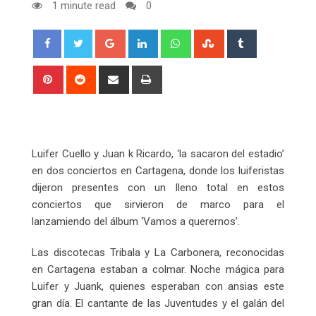
1 minute read
0
Google+
LinkedIn
Whatsapp
StumbleUpon
Tumblr
Pinterest
Reddit
Share
Print
via
Email
Luifer Cuello y Juan k Ricardo, ‘la sacaron del estadio’
en dos conciertos en Cartagena, donde los luiferistas
dijeron presentes con un lleno total en estos
conciertos que sirvieron de marco para el
lanzamiendo del álbum ‘Vamos a querernos’.
Las discotecas Tribala y La Carbonera, reconocidas
en Cartagena estaban a colmar. Noche mágica para
Luifer y Juank, quienes esperaban con ansias este
gran día. El cantante de las Juventudes y el galán del