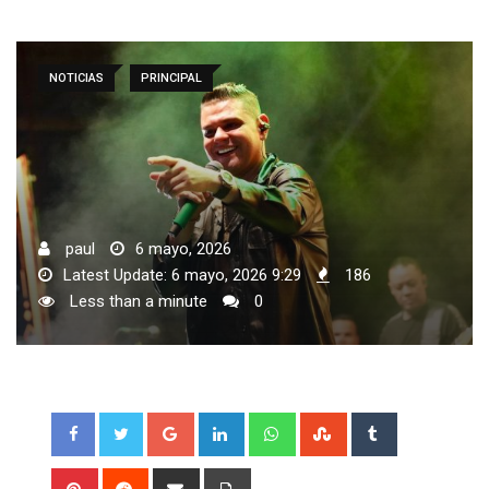
NOTICIAS
PRINCIPAL
paul
6 mayo, 2026
Latest Update: 6 mayo, 2026 9:29
186
Less than a minute
0
Google+
LinkedIn
Whatsapp
StumbleUpon
Tumblr
Pinterest
Reddit
Share
Print