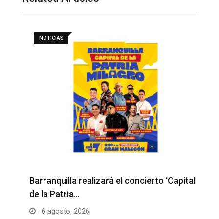
NOTICIAS
Barranquilla realizará el concierto ‘Capital
H
de la Patria…
l
6 agosto, 2026