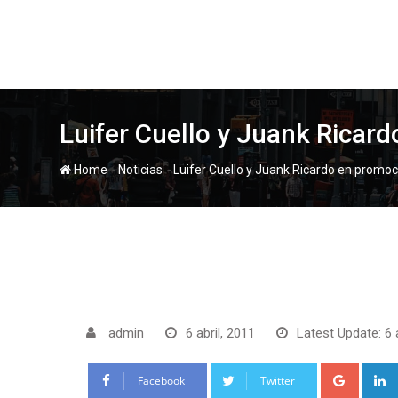
Skip
to
content
Luifer Cuello y Juank Ricar
-
-
Home
Noticias
Luifer Cuello y Juank Ricardo en promoc
admin
6 abril, 2011
Latest Update: 6 
Google
Facebook
Twitter