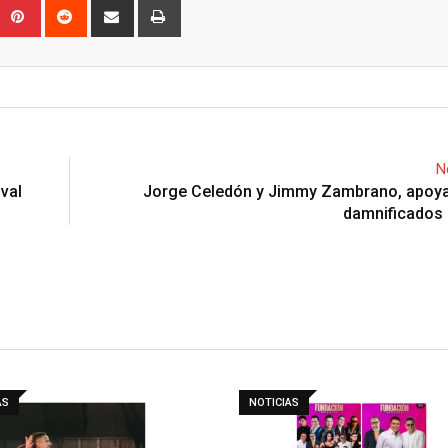
Upon
umblr
Pinterest
Reddit
Share
Print
via
Email
N
val
Jorge Celedón y Jimmy Zambrano, apoya
damnificados 
AS
NOTICIAS