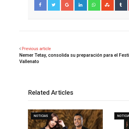
Google+
LinkedIn
Whatsapp
Stumble
T
Facebook
Twitter
Previous article
Nemer Tetay, consolida su preparación para el Festi
Vallenato
Related Articles
NOTICIAS
NOTICI