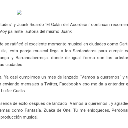
Email
ntudes´ y Juank Ricardo ´El Galán del Acordeón´ continúan recorrie
oy pa lante´ autoría del mismo Juank.
onde se ratificó el excelente momento musical en ciudades como Car
uilla, esta pareja musical llega a los Santanderes para cumplir c
nga y Barrancabermeja, donde de igual forma son los artist
as ciudades.
a. Ya casi cumplimos un mes de lanzado ´Vamos a querernos´ y t
n enviando mensajes a Twitter, Facebook y eso me da a entender q
Luifer Cuello.
la senda de éxito después de lanzado ´Vamos a querernos´, y agrad
s temas como Fantasía, Zuaka de One, Tú me enloqueces, Perdón
 producción musical.