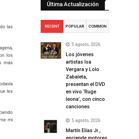
Última Actualización
ndo las
RECENT
POPULAR
COMMON
5 agosto, 2026
tagena,
Los jóvenes
on los
artistas Isa
as más
Vergara y Lolo
Zabaleta,
odavía
presentan el DVD
ue les
en vivo ‘Ruge
leona’, con cinco
canciones
eciendo
ame mi
5 agosto, 2026
Martín Elías Jr.,
enciende motores