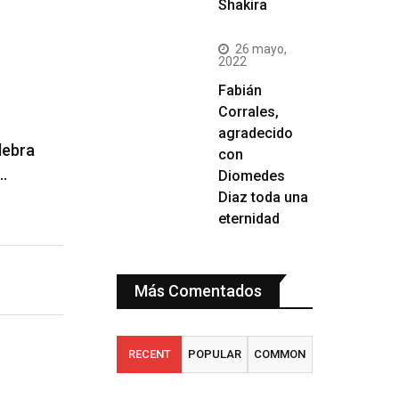
Shakira
26 mayo,
2022
Fabián
Corrales,
agradecido
lebra
con
…
Diomedes
Diaz toda una
eternidad
Más Comentados
RECENT
POPULAR
COMMON