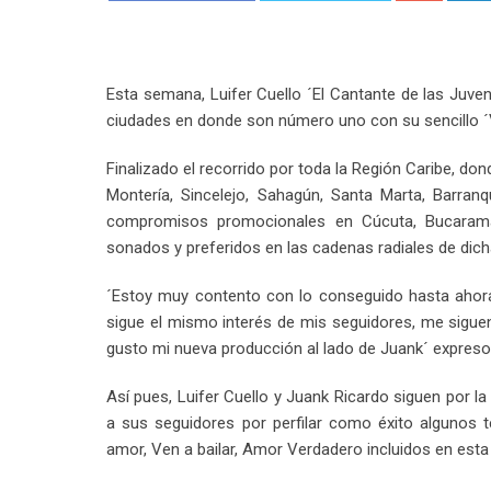
Esta semana, Luifer Cuello ´El Cantante de las Juve
ciudades en donde son número uno con su sencillo ´V
Finalizado el recorrido por toda la Región Caribe, d
Montería, Sincelejo, Sahagún, Santa Marta, Barranq
compromisos promocionales en Cúcuta, Bucarama
sonados y preferidos en las cadenas radiales de dich
´Estoy muy contento con lo conseguido hasta ahor
sigue el mismo interés de mis seguidores, me sigue
gusto mi nueva producción al lado de Juank´ expreso 
Así pues, Luifer Cuello y Juank Ricardo siguen por 
a sus seguidores por perfilar como éxito alguno
amor, Ven a bailar, Amor Verdadero incluidos en esta