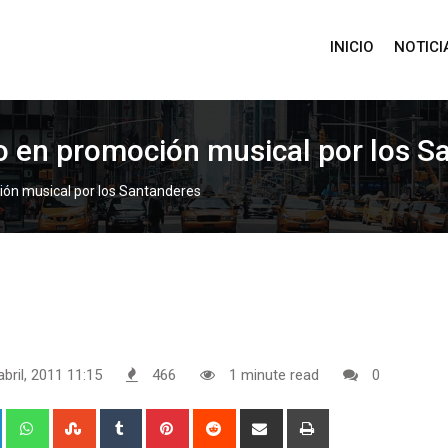
INICIO
NOTICI
do en promoción musical por los S
ión musical por los Santanderes
abril, 2011 11:15
466
1 minute read
0
+
LinkedIn
Whatsapp
StumbleUpon
Tumblr
Pinterest
Reddit
Share
Print
via