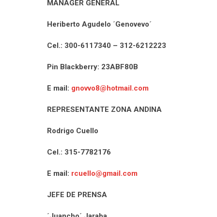
MANAGER GENERAL
Heriberto Agudelo ´Genovevo´
Cel.: 300-6117340 – 312-6212223
Pin Blackberry: 23ABF80B
E mail:
gnovvo8@hotmail.com
REPRESENTANTE ZONA ANDINA
Rodrigo Cuello
Cel.: 315-7782176
E mail:
rcuello@gmail.com
JEFE DE PRENSA
´Juancho´ Jaraba