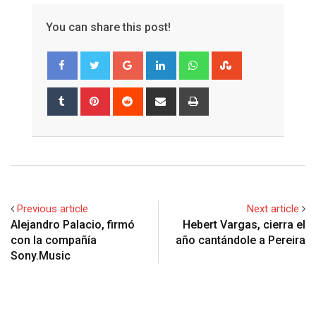
You can share this post!
Google+
LinkedIn
Whatsapp
StumbleUpon
Tumblr
Pinterest
Reddit
Share
Print
via
Email
Previous article
Next article
Alejandro Palacio, firmó
Hebert Vargas, cierra el
con la compañía
año cantándole a Pereira
Sony.Music