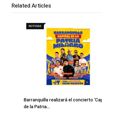
Related Articles
NOTICIAS
Barranquilla realizará el concierto ‘Capital
H
de la Patria…
l