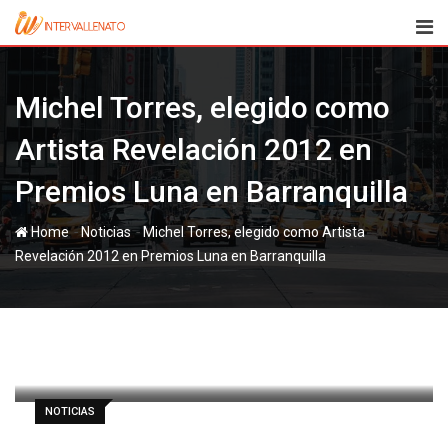
Skip
to
content
Michel Torres, elegido como
Artista Revelación 2012 en
Premios Luna en Barranquilla
-
-
Home
Noticias
Michel Torres, elegido como Artista
Revelación 2012 en Premios Luna en Barranquilla
paul
21 noviembre, 2012
Latest Update: 21 noviembre, 2012 10:33
351
1 minute read
0
NOTICIAS