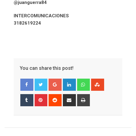
@juanguerra84
INTERCOMUNICACIONES
3182619224
You can share this post!
Google+
LinkedIn
Whatsapp
StumbleUpon
Tumblr
Pinterest
Reddit
Share
Print
via
Email