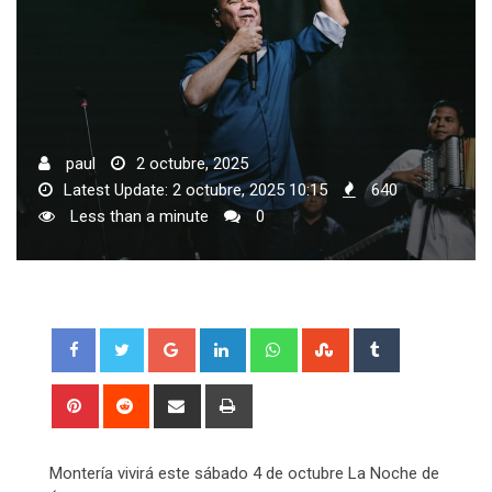
paul
2 octubre, 2025
Latest Update: 2 octubre, 2025 10:15
640
Less than a minute
0
Google+
LinkedIn
Whatsapp
StumbleUpon
Tumblr
Pinterest
Reddit
Share
Print
via
Email
Montería vivirá este sábado 4 de octubre La Noche de