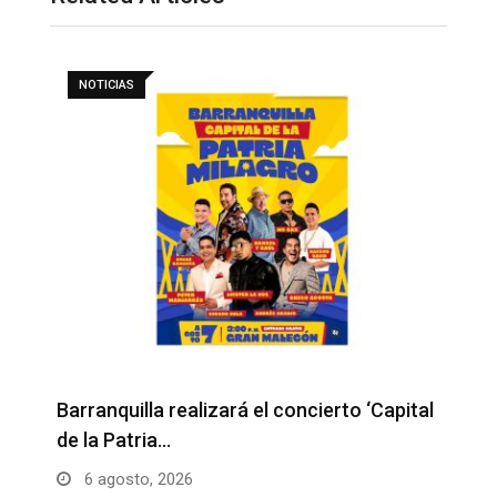
NOTICIAS
Barranquilla realizará el concierto ‘Capital
H
de la Patria…
l
6 agosto, 2026