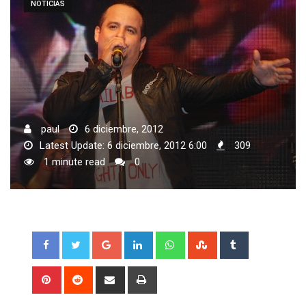
NOTICIAS
paul
6 diciembre, 2012
Latest Update: 6 diciembre, 2012 6:00
309
1 minute read
0
Google+
LinkedIn
Whatsapp
StumbleUpon
Tumblr
Pinterest
Reddit
Share
Print
via