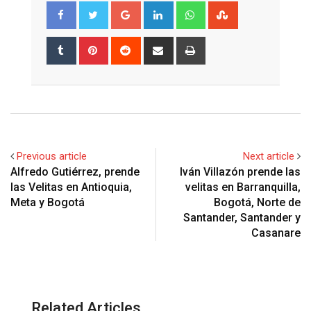
Google+
LinkedIn
Whatsapp
StumbleUpon
Tumblr
Pinterest
Reddit
Share
Print
via
Email
Previous article
Next article
Alfredo Gutiérrez, prende
Iván Villazón prende las
las Velitas en Antioquia,
velitas en Barranquilla,
Meta y Bogotá
Bogotá, Norte de
Santander, Santander y
Casanare
Related Articles