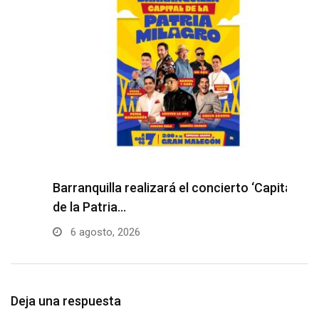
Barranquilla realizará el concierto ‘Capital
H
de la Patria…
l
6 agosto, 2026
Deja una respuesta