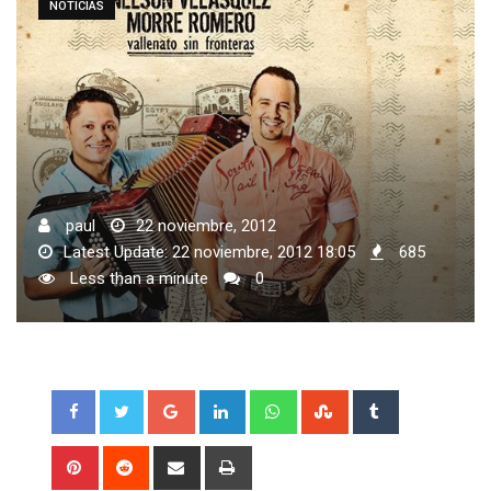
NOTICIAS
paul
22 noviembre, 2012
Latest Update: 22 noviembre, 2012 18:05
685
Less than a minute
0
Google+
LinkedIn
Whatsapp
StumbleUpon
Tumblr
Pinterest
Reddit
Share
Print
via