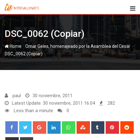
Skip
to
content
DSC_0062 (Copiar)
-
-
Home
DSC_0062 (Copiar)
paul
30 noviembre, 2011
Latest Update: 30 noviembre, 2011 16:04
282
Less than a minute
0
Google+
LinkedIn
Whatsapp
StumbleUpon
Tumblr
Pinterest
Red