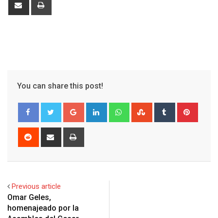
Share
Print
via
Email
You can share this post!
Google+
LinkedIn
Whatsapp
StumbleUpon
Tumblr
Pinter
Reddit
Share
Print
via
Email
Previous article
Omar Geles,
homenajeado por la