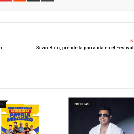
via
Email
N
m
Silvio Brito, prende la parranda en el Festiva
AS
NOTICIAS