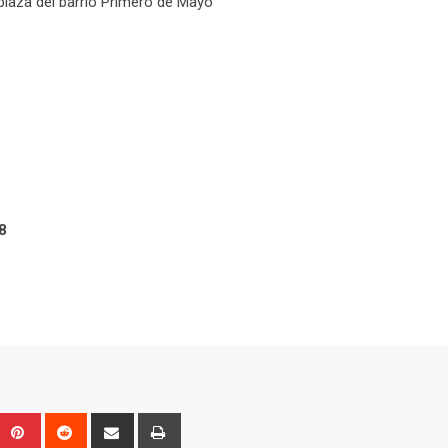
 plaza del barrio Primero de Mayo
8
Upon
umblr
Pinterest
Reddit
Share
Print