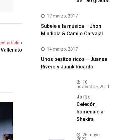
de 180 grados
17 marzo, 2017
Subele a la música – Jhon
Mindiola & Camilo Carvajal
ext article
14 marzo, 2017
l Vallenato
Unos besitos ricos – Juanse
Rivero y Juank Ricardo
10
noviembre, 2011
Jorge
Celedón
homenaje a
Shakira
26 mayo,
2022