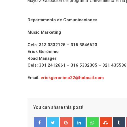
Mayo 2: Grabación del programa ‘Cheverifiesta’ en la
Departamento de Comunicaciones
Music Marketing
Cels: 313 3332125 – 315 3846623
Erick Gerónimo
Road Manager
Cels: 301 2412661 – 316 5332305 – 321 435536
Email:
erickgeronimo22@hotmail.com
You can share this post!
Google+
LinkedIn
Whatsapp
Stumble
T