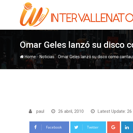
Skip
to
content
Omar Geles lanzó su disco c
-
-
Home
Noticias
Omar Geles lanzó su disco como cantaut
paul
26 abril, 2010
Latest Update: 26 
Google
Facebook
Twitter