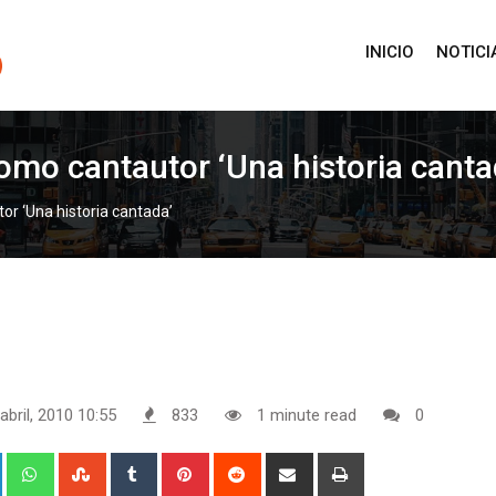
INICIO
NOTICI
omo cantautor ‘Una historia canta
or ‘Una historia cantada’
abril, 2010 10:55
833
1 minute read
0
+
LinkedIn
Whatsapp
StumbleUpon
Tumblr
Pinterest
Reddit
Share
Print
via