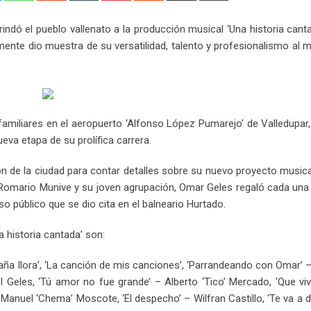
Email
rindó el pueblo vallenato a la producción musical ‘Una historia canta
ente dio muestra de su versatilidad, talento y profesionalismo al 
 familiares en el aeropuerto ‘Alfonso López Pumarejo’ de Valledupar
va etapa de su prolífica carrera.
n de la ciudad para contar detalles sobre su nuevo proyecto musica
omario Munive y su joven agrupación, Omar Geles regaló cada una 
 público que se dio cita en el balneario Hurtado.
 historia cantada’ son:
engaña llora’, ‘La canción de mis canciones’, ‘Parrandeando con Omar’
l Geles, ‘Tú amor no fue grande’ – Alberto ‘Tico’ Mercado, ‘Que vi
Manuel ‘Chema’ Moscote, ‘El despecho’ – Wilfran Castillo, ‘Te va a d