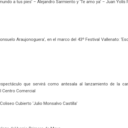
l mundo a tus pies’ – Alejandro Sarmiento y ‘Te amo ya’ – Juan Yolís 
onsuelo Araujonoguera’, en el marco del 43º Festival Vallenato: ‘Es
 espectáculo que servirá como antesala al lanzamiento de la c
el Centro Comercial
l Coliseo Cubierto ‘Julio Monsalvo Castilla’