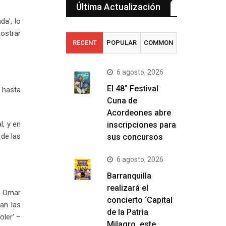
Última Actualización
da’, lo
mostrar
RECENT
POPULAR
COMMON
6 agosto, 2026
El 48° Festival
, hasta
Cuna de
Acordeones abre
l, y en
inscripciones para
de las
sus concursos
6 agosto, 2026
Barranquilla
realizará el
 – Omar
concierto ‘Capital
van las
de la Patria
oler’ –
Milagro, este