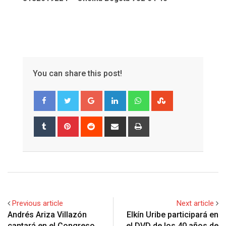
You can share this post!
Google+
LinkedIn
Whatsapp
StumbleUpon
Tumblr
Pinterest
Reddit
Share
Print
via
Email
Previous article
Next article
Andrés Ariza Villazón
Elkín Uribe participará en
cantará en el Congreso
el DVD de los 40 años de