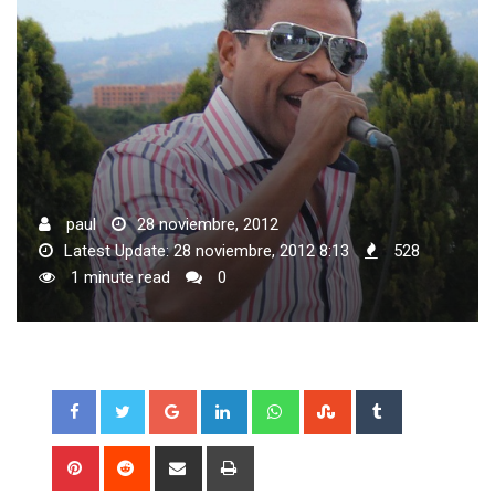
paul
28 noviembre, 2012
Latest Update: 28 noviembre, 2012 8:13
528
1 minute read
0
Google+
LinkedIn
Whatsapp
StumbleUpon
Tumblr
Pinterest
Reddit
Share
Print
via