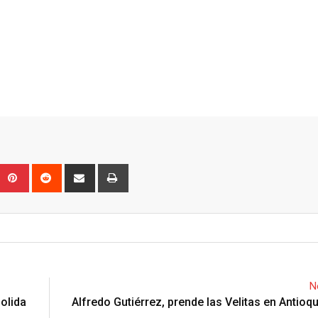
Upon
umblr
Pinterest
Reddit
Share
Print
via
Email
N
solida
Alfredo Gutiérrez, prende las Velitas en Antioqu