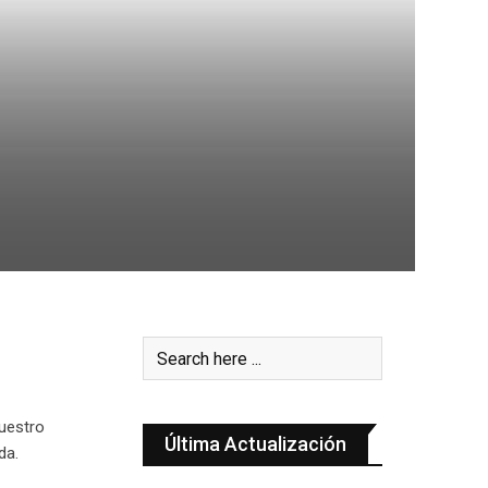
uestro
Última Actualización
da.