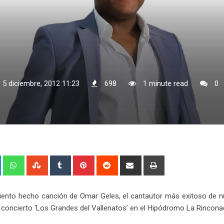
 5 diciembre, 2012 11:23
698
1 minute read
0
+
LinkedIn
Whatsapp
StumbleUpon
Tumblr
Pinterest
Reddit
Share
Print
via
Email
iento hecho canción de Omar Geles, el cantautor más exitoso de n
 el concierto ‘Los Grandes del Vallenatos’ en el Hipódromo La Rincona