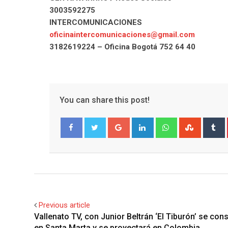
3003592275
INTERCOMUNICACIONES
oficinaintercomunicaciones@gmail.com
3182619224 – Oficina Bogotá 752 64 40
You can share this post!
Google+
LinkedIn
Whatsapp
Stumble
T
Facebook
Twitter
Previous article
Vallenato TV, con Junior Beltrán ‘El Tiburón’ se con
en Santa Marta y se proyectará en Colombia