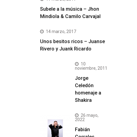
Subele a la música – Jhon
Mindiola & Camilo Carvajal
14 marzo, 2017
Unos besitos ricos – Juanse
Rivero y Juank Ricardo
10
noviembre, 2011
Jorge
Celedón
homenaje a
Shakira
26 mayo,
2022
Fabián
Corrales,