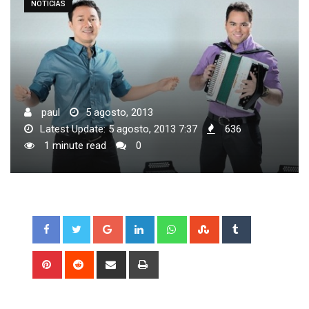
NOTICIAS
paul
5 agosto, 2013
Latest Update: 5 agosto, 2013 7:37
636
1 minute read
0
Google+
LinkedIn
Whatsapp
StumbleUpon
Tumblr
Pinterest
Reddit
Share
Print
via
Email