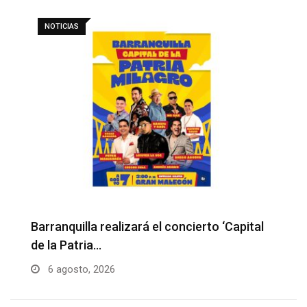
NOTICIAS
Barranquilla realizará el concierto ‘Capital
H
de la Patria…
l
6 agosto, 2026