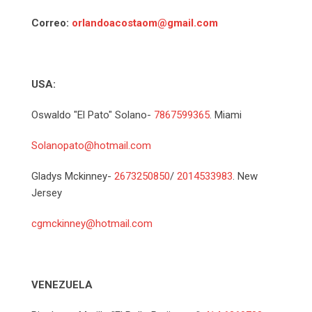
Correo:
orlandoacostaom@gmail.com
USA:
Oswaldo "El Pato" Solano-
7867599365
. Miami
Solanopato@hotmail.com
Gladys Mckinney-
2673250850
/
2014533983
. New
Jersey
cgmckinney@hotmail.com
VENEZUELA