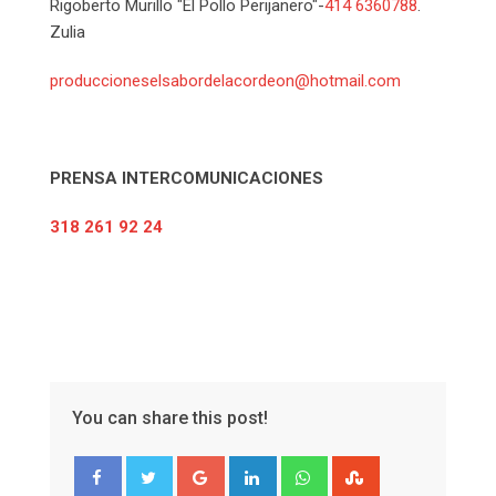
Rigoberto Murillo "El Pollo Perijanero"-
414 6360788
.
Zulia
produccioneselsabordelacordeon@hotmail.com
PRENSA INTERCOMUNICACIONES
318 261 92 24
You can share this post!
Google+
LinkedIn
Whatsapp
StumbleUpon