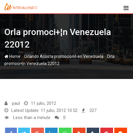
Skip
to
content
Orla promoci+¦n Venezuela
22012
-
-
Home
Orla
promoci+¦n Venezuela 22012
paul
11 julio, 2012
Latest Update: 11 julio, 2012 10:52
327
Less than a minute
0
Google+
LinkedIn
Whatsapp
StumbleUpon
Tumblr
Pinterest
Red