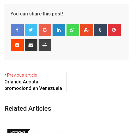
You can share this post!
Google+
LinkedIn
Whatsapp
StumbleUpon
Tumblr
Pinter
Reddit
Share
Print
via
Email
Previous article
Orlando Acosta
Related Articles
NOTICIAS