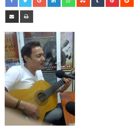
Share
Print
via
Email