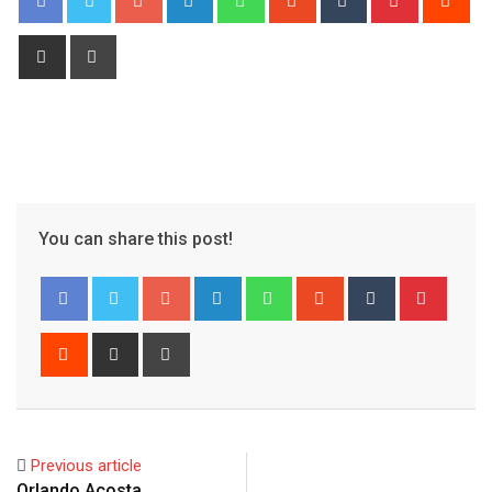
Share
Print
via
Email
You can share this post!
Google+
LinkedIn
Whatsapp
StumbleUpon
Tumblr
Pinter
Reddit
Share
Print
via
Email
Previous article
Orlando Acosta