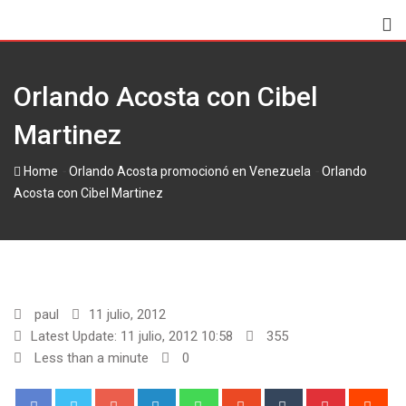
Skip
to
content
Orlando Acosta con Cibel
Martinez
-
-
Home
Orlando
Acosta con Cibel Martinez
paul
11 julio, 2012
Latest Update: 11 julio, 2012 10:58
355
Less than a minute
0
Google+
LinkedIn
Whatsapp
StumbleUpon
Tumblr
Pinterest
Red