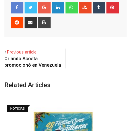
Google+
LinkedIn
Whatsapp
StumbleUpon
Tumblr
Pinter
Reddit
Share
Print
via
Email
Previous article
Orlando Acosta
Related Articles
NOTICIAS