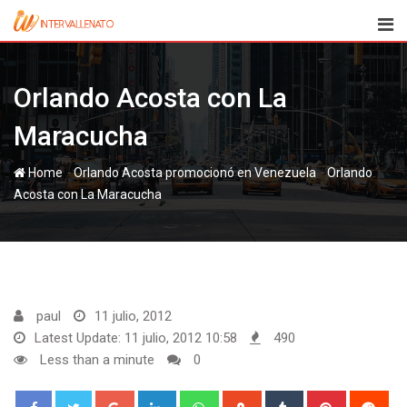
Skip
to
content
Orlando Acosta con La
Maracucha
-
-
Home
Orlando
Acosta con La Maracucha
paul
11 julio, 2012
Latest Update: 11 julio, 2012 10:58
490
Less than a minute
0
Google+
LinkedIn
Whatsapp
StumbleUpon
Tumblr
Pinterest
Red