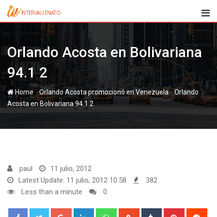
Skip
to
content
Orlando Acosta en Bolivariana
94.1 2
-
-
Home
Orlando
Acosta en Bolivariana 94.1 2
paul
11 julio, 2012
Latest Update: 11 julio, 2012 10:58
382
Less than a minute
0
Google+
LinkedIn
Whatsapp
StumbleUpon
Tumblr
Pinterest
Red