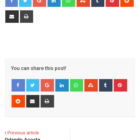
Share
Print
via
Email
You can share this post!
Google+
LinkedIn
Whatsapp
StumbleUpon
Tumblr
Pinter
Reddit
Share
Print
via
Email
Previous article
Orlando Acosta