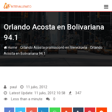
Skip
to
content
Orlando Acosta en Bolivariana
94.1
-
-
Home
Orlando
Acosta en Bolivariana 94.1
paul
11 julio, 2012
Latest Update: 11 julio, 2012 10:58
347
Less than a minute
0
Google+
LinkedIn
Whatsapp
StumbleUpon
Tumblr
Pinterest
Red