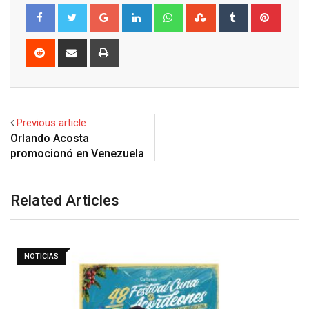
Google+
LinkedIn
Whatsapp
StumbleUpon
Tumblr
Pinter
Reddit
Share
Print
via
Email
Previous article
Orlando Acosta
Related Articles
NOTICIAS