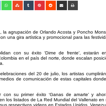
+
LinkedIn
Whatsapp
StumbleUpon
Tumblr
Pinterest
Reddit
Share
Print
via
Email
a, la agrupación de Orlando Acosta y Poncho Mons
on una gira artística y promocional para las festivi
idan con su éxito ‘Dime de frente’, estarán e
olombia en el país del norte, donde escalan posic
a.
ebraciones del 20 de julio, los artistas cumplirá
 medios de comunicación de estas capitales dond
r con su primer éxito ‘Ganas de amarte’ y aho
 en los listados de La Red Mundial del Vallenato en 
n sus respectivos videos en Estados Unidos, Venezu