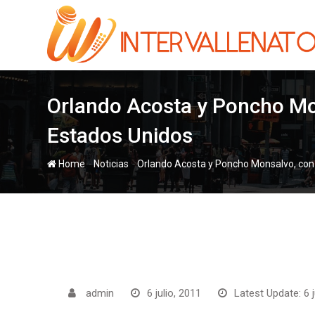
Skip
to
content
Orlando Acosta y Poncho Mon
Estados Unidos
-
-
Home
Noticias
Orlando Acosta y Poncho Monsalvo, con 
admin
6 julio, 2011
Latest Update: 6 j