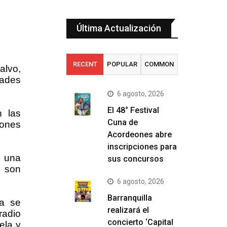
Última Actualización
RECENT
POPULAR
COMMON
alvo,
dades
6 agosto, 2026
El 48° Festival
n las
Cuna de
iones
Acordeones abre
inscripciones para
n una
sus concursos
e son
6 agosto, 2026
Barranquilla
ra se
realizará el
radio
concierto ‘Capital
ela y