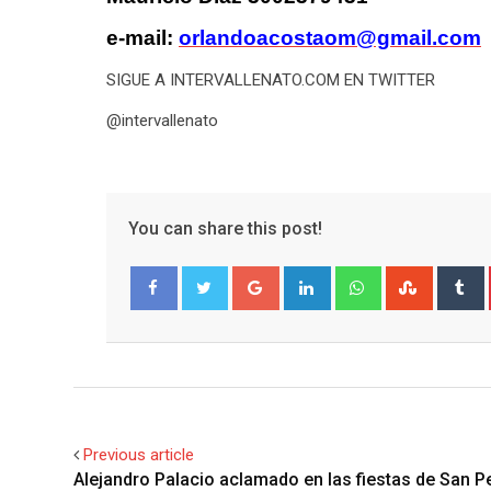
e-mail:
orlandoacostaom@gmail.com
SIGUE A INTERVALLENATO.COM EN TWITTER
@intervallenato
You can share this post!
Google+
LinkedIn
Whatsapp
Stumble
T
Facebook
Twitter
Previous article
Alejandro Palacio aclamado en las fiestas de San P