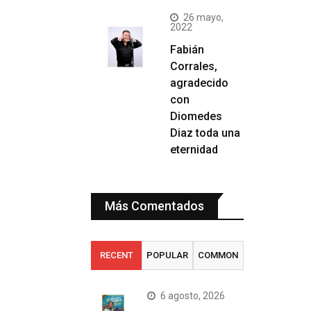
26 mayo,
2022
Fabián
Corrales,
agradecido
con
Diomedes
Diaz toda una
eternidad
Más Comentados
RECENT
POPULAR
COMMON
6 agosto, 2026