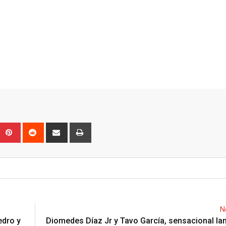
Upon
umblr
Pinterest
Reddit
Share
Print
via
Email
N
edro y
Diomedes Díaz Jr y Tavo García, sensacional l