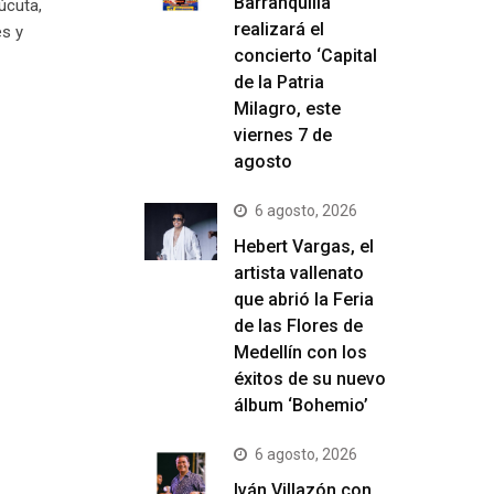
Barranquilla
úcuta,
realizará el
es y
concierto ‘Capital
de la Patria
Milagro, este
viernes 7 de
agosto
6 agosto, 2026
Hebert Vargas, el
artista vallenato
que abrió la Feria
de las Flores de
Medellín con los
éxitos de su nuevo
álbum ‘Bohemio’
6 agosto, 2026
Iván Villazón con