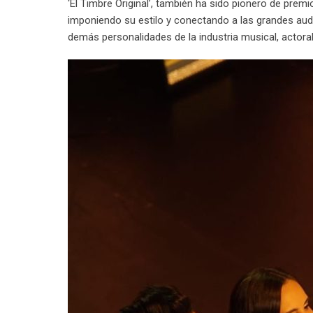
‘El Timbre Original’, también ha sido pionero de pre
imponiendo su estilo y conectando a las grandes aud
demás personalidades de la industria musical, actora