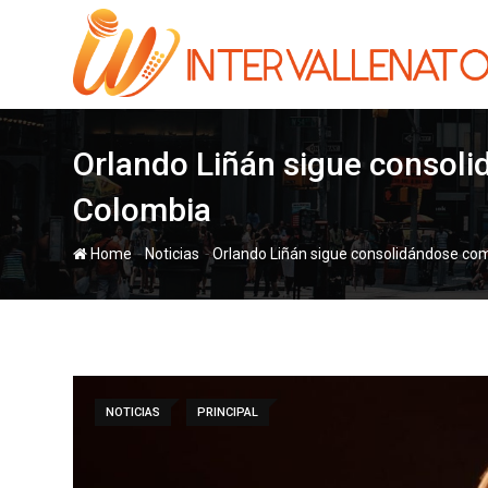
Skip
to
content
Orlando Liñán sigue consol
Colombia
-
-
Home
Noticias
Orlando Liñán sigue consolidándose co
NOTICIAS
PRINCIPAL