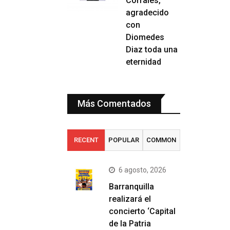
Corrales,
agradecido
con
Diomedes
Diaz toda una
eternidad
Más Comentados
RECENT
POPULAR
COMMON
6 agosto, 2026
Barranquilla
realizará el
concierto ‘Capital
de la Patria