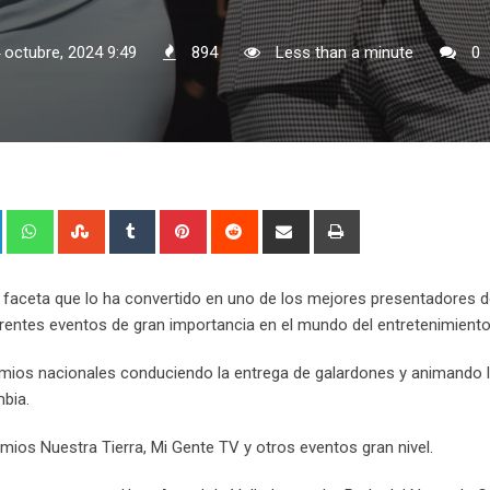
 octubre, 2024 9:49
894
Less than a minute
0
+
LinkedIn
Whatsapp
StumbleUpon
Tumblr
Pinterest
Reddit
Share
Print
via
Email
 faceta que lo ha convertido en uno de los mejores presentadores d
erentes eventos de gran importancia en el mundo del entretenimiento
remios nacionales conduciendo la entrega de galardones y animando 
bia.
emios Nuestra Tierra, Mi Gente TV y otros eventos gran nivel.