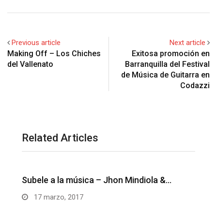
Previous article
Next article
Making Off – Los Chiches
Exitosa promoción en
del Vallenato
Barranquilla del Festival
de Música de Guitarra en
Codazzi
Related Articles
Unos besitos ricos – Juanse Rivero y
M
Juank…
14 marzo, 2017