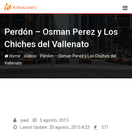
Skip
to
content
Perdón – Osman Perez y Los
Chiches del Vallenato
-
-
Home
Videos
Perdón – Osman Perez y Los Chiches del
Vallenato
paul
5 agosto, 2015
Latest Update: 20 agosto, 2015 8:23
571