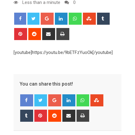
Less than a minute
0
Google+
LinkedIn
Whatsapp
StumbleUpon
Tumblr
Pinterest
Reddit
Share
Print
via
Email
[youtube]https://youtu.be/9bETFzYuoOk[/youtube]
You can share this post!
Google+
LinkedIn
Whatsapp
StumbleUpon
Tumblr
Pinterest
Reddit
Share
Print
via
Email