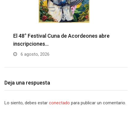
Barranquilla realizará el concierto ‘Capital
H
de la Patria…
l
6 agosto, 2026
Deja una respuesta
Lo siento, debes estar
conectado
para publicar un comentario.