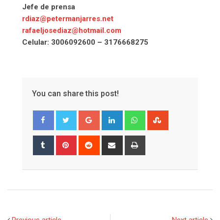
Jefe de prensa
rdiaz@petermanjarres.net
rafaeljosediaz@hotmail.com
Celular: 3006092600 – 3176668275
You can share this post!
Google+
LinkedIn
Whatsapp
StumbleUpon
Tumblr
Pinterest
Reddit
Share
Print
via
Email
Previous article
Next article