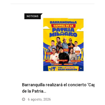
NOTICIAS
Barranquilla realizará el concierto ‘Capital
H
de la Patria…
l
6 agosto, 2026