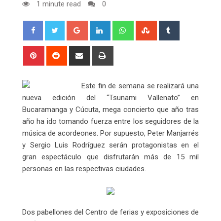
1 minute read
0
Google+
LinkedIn
Whatsapp
StumbleUpon
Tumblr
Pinterest
Reddit
Share
Print
via
Email
Este fin de semana se realizará una
nueva edición del “Tsunami Vallenato” en
Bucaramanga y Cúcuta, mega concierto que año tras
año ha ido tomando fuerza entre los seguidores de la
música de acordeones. Por supuesto, Peter Manjarrés
y Sergio Luis Rodríguez serán protagonistas en el
gran espectáculo que disfrutarán más de 15 mil
personas en las respectivas ciudades.
Dos pabellones del Centro de ferias y exposiciones de