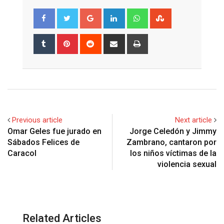
Google+
LinkedIn
Whatsapp
StumbleUpon
Tumblr
Pinterest
Reddit
Share
Print
via
Email
Previous article
Next article
Omar Geles fue jurado en
Jorge Celedón y Jimmy
Sábados Felices de
Zambrano, cantaron por
Caracol
los niños víctimas de la
violencia sexual
Related Articles