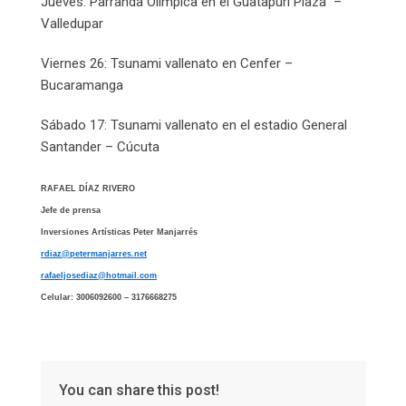
Jueves: Parranda Olimpica en el Guatapurí Plaza –
Valledupar
Viernes 26: Tsunami vallenato en Cenfer –
Bucaramanga
Sábado 17: Tsunami vallenato en el estadio General
Santander – Cúcuta
RAFAEL DÍAZ RIVERO
Jefe de prensa
Inversiones Artísticas Peter Manjarrés
rdiaz@petermanjarres.net
rafaeljosediaz@hotmail.com
Celular: 3006092600 – 3176668275
You can share this post!