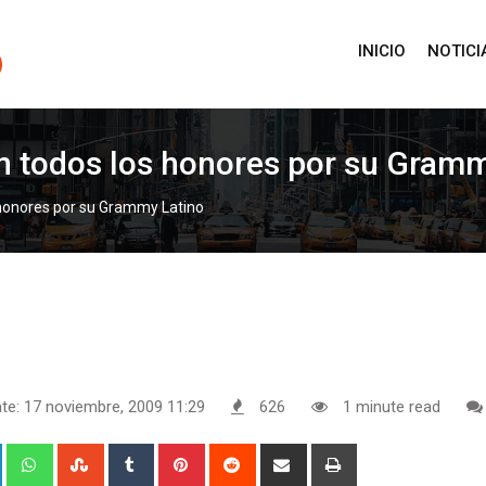
INICIO
NOTICI
on todos los honores por su Gram
 honores por su Grammy Latino
te: 17 noviembre, 2009 11:29
626
1 minute read
+
LinkedIn
Whatsapp
StumbleUpon
Tumblr
Pinterest
Reddit
Share
Print
via