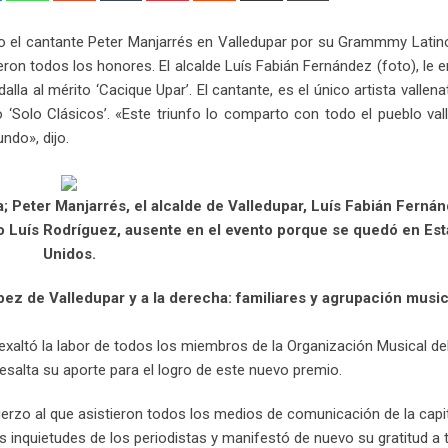
Email
o el cantante Peter Manjarrés en Valledupar por su Grammmy Latin
ieron todos los honores. El alcalde Luís Fabián Fernández (foto), le 
lla al mérito ‘Cacique Upar’. El cantante, es el único artista vallen
‘Solo Clásicos’. «Este triunfo lo comparto con todo el pueblo vall
ndo», dijo.
; Peter Manjarrés, el alcalde de Valledupar, Luís Fabián Ferná
o Luís Rodríguez, ausente en el evento porque se quedó en Es
Unidos.
ez de Valledupar y a la derecha: familiares y agrupación music
exaltó la labor de todos los miembros de la Organización Musical de
salta su aporte para el logro de este nuevo premio.
uerzo al que asistieron todos los medios de comunicación de la capi
las inquietudes de los periodistas y manifestó de nuevo su gratitud a