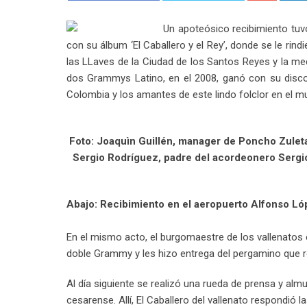
Un apoteósico recibimiento tuv
con su álbum ‘El Caballero y el Rey’, donde se le rind
las LLaves de la Ciudad de los Santos Reyes y la meda
dos Grammys Latino, en el 2008, ganó con su disco 
Colombia y los amantes de este lindo folclor en el mu
Foto: Joaquìn Guillén, manager de Poncho Zuleta
Sergio Rodríguez, padre del acordeonero Sergi
Abajo: Recibimiento en el aeropuerto Alfonso Lóp
En el mismo acto, el burgomaestre de los vallenatos 
doble Grammy y les hizo entrega del pergamino que re
Al día siguiente se realizó una rueda de prensa y alm
cesarense. Allí, El Caballero del vallenato respondió 