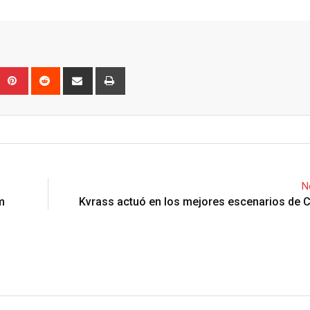
Upon
umblr
Pinterest
Reddit
Share
Print
via
Email
N
m
Kvrass actuó en los mejores escenarios de 