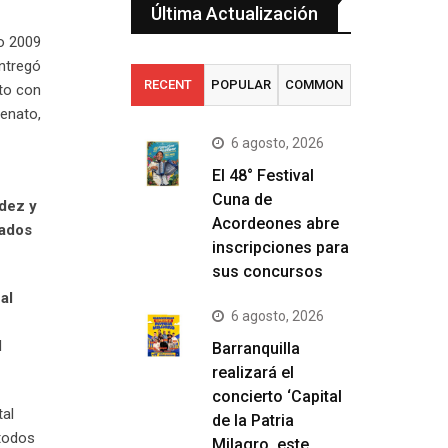
Última Actualización
o 2009
entregó
RECENT
POPULAR
COMMON
ato con
enato,
6 agosto, 2026
El 48° Festival
Cuna de
ndez y
Acordeones abre
tados
inscripciones para
sus concursos
al
6 agosto, 2026
l
Barranquilla
realizará el
concierto ‘Capital
tal
de la Patria
 todos
Milagro, este