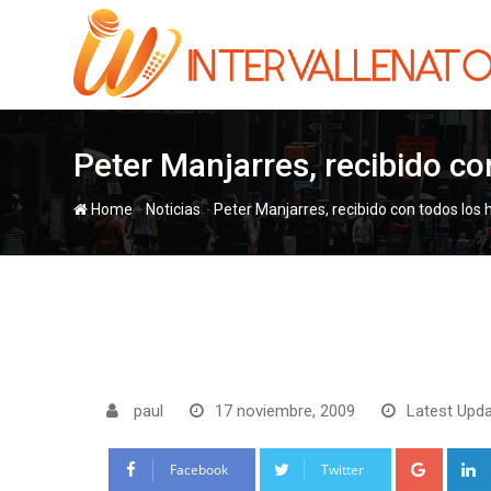
Skip
to
content
Peter Manjarres, recibido c
-
-
Home
Noticias
Peter Manjarres, recibido con todos los
paul
17 noviembre, 2009
Latest Upda
Google
Facebook
Twitter