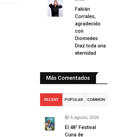
Fabián
Corrales,
agradecido
con
Diomedes
Diaz toda una
eternidad
Más Comentados
RECENT
POPULAR
COMMON
6 agosto, 2026
El 48° Festival
Cuna de