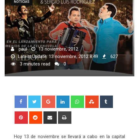
NOTICIAS
paul
13 noviembre, 2012
Latest Update: 13 noviembre, 2012 8:49
627
3 minutes read
0
Google+
LinkedIn
Whatsapp
StumbleUpon
Tumblr
Pinterest
Reddit
Share
Print
via
Email
Hoy 13 de noviembre se llevará a cabo en la capital