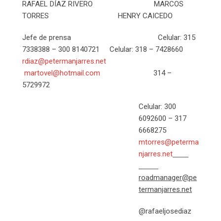
RAFAEL DÍAZ RIVERO MARCOS
TORRES HENRY CAICEDO
Jefe de prensa Celular: 315
7338388 – 300 8140721 Celular: 318 – 7428660
rdiaz@petermanjarres.net
martovel@hotmail.com
314 –
5729972
Celular: 300
6092600 – 317
6668275
mtorres@peterma
njarres.net
roadmanager@pe
termanjarres.net
@rafaeljosediaz