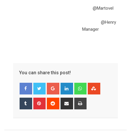
@Martovel
@Henry
Manager
You can share this post!
Google+
LinkedIn
Whatsapp
StumbleUpon
Tumblr
Pinterest
Reddit
Share
Print
via
Email