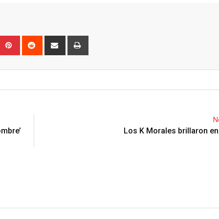
Upon
umblr
Pinterest
Reddit
Share
Print
via
Email
N
Hombre’
Los K Morales brillaron en