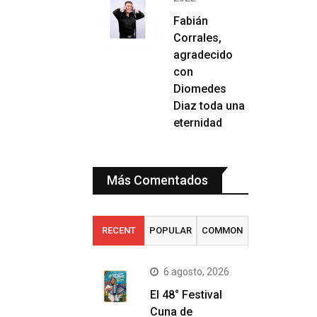
Fabián
Corrales,
agradecido
con
Diomedes
Diaz toda una
eternidad
Más Comentados
RECENT
POPULAR
COMMON
6 agosto, 2026
El 48° Festival
Cuna de