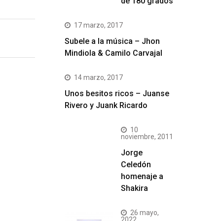
de 180 grados
17 marzo, 2017
Subele a la música – Jhon
Mindiola & Camilo Carvajal
14 marzo, 2017
Unos besitos ricos – Juanse
Rivero y Juank Ricardo
10
noviembre, 2011
Jorge
Celedón
homenaje a
Shakira
26 mayo,
2022