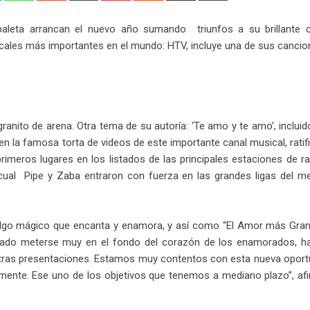
Email
baleta arrancan el nuevo año sumando triunfos a su brillante c
sicales más importantes en el mundo: HTV, incluye una de sus canci
anito de arena. Otra tema de su autoría: ‘Te amo y te amo’, incluid
en la famosa torta de videos de este importante canal musical, rati
imeros lugares en los listados de las principales estaciones de r
 cual Pipe y Zaba entraron con fuerza en las grandes ligas del m
e algo mágico que encanta y enamora, y así como “El Amor más Gran
grado meterse muy en el fondo del corazón de los enamorados, ha
tras presentaciones. Estamos muy contentos con esta nueva oport
lmente. Ese uno de los objetivos que tenemos a mediano plazo”, afi