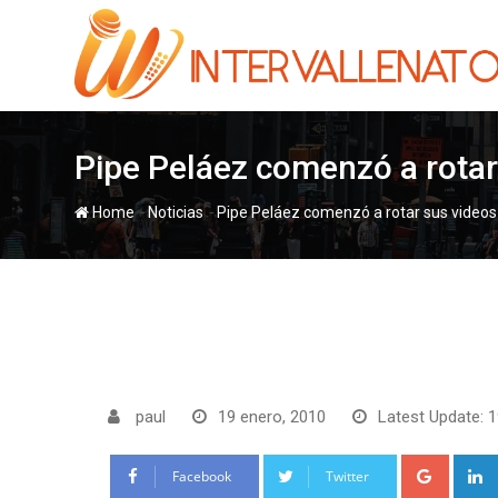
Skip
to
content
Pipe Peláez comenzó a rotar
-
-
Home
Noticias
Pipe Peláez comenzó a rotar sus video
paul
19 enero, 2010
Latest Update: 1
Google
Facebook
Twitter