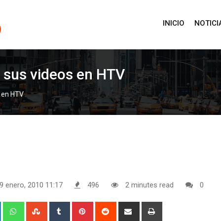
INICIO
NOTICI
 sus videos en HTV
s en HTV
9 enero, 2010 11:17
496
2 minutes read
0
+
LinkedIn
Whatsapp
StumbleUpon
Tumblr
Pinterest
Reddit
Share
Print
via