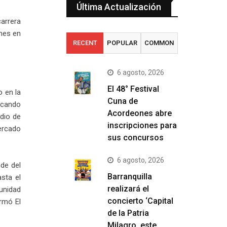
Última Actualización
arrera
ones en
RECENT
POPULAR
COMMON
6 agosto, 2026
El 48° Festival
o en la
Cuna de
ficando
Acordeones abre
adio de
inscripciones para
ercado
sus concursos
6 agosto, 2026
de del
Barranquilla
sta el
realizará el
unidad
concierto ‘Capital
rmó El
de la Patria
Milagro, este