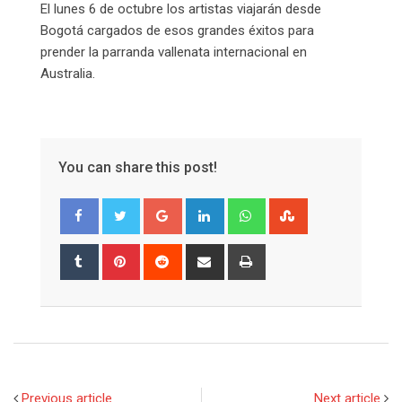
El lunes 6 de octubre los artistas viajarán desde
Bogotá cargados de esos grandes éxitos para
prender la parranda vallenata internacional en
Australia.
You can share this post!
Google+
LinkedIn
Whatsapp
StumbleUpon
Tumblr
Pinterest
Reddit
Share
Print
via
Email
Previous article
Next article