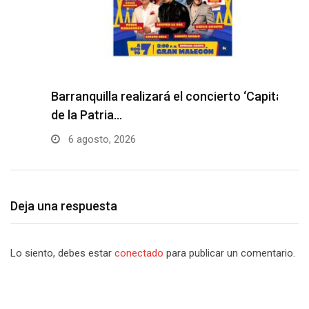
Barranquilla realizará el concierto ‘Capital
H
de la Patria…
l
6 agosto, 2026
Deja una respuesta
Lo siento, debes estar
conectado
para publicar un comentario.