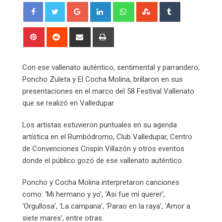
Google+
LinkedIn
Whatsapp
StumbleUpon
Tumblr
Pinterest
Reddit
Share
Print
via
Email
Con ese vallenato auténtico, sentimental y parrandero,
Poncho Zuleta y El Cocha Molina, brillaron en sus
presentaciones en el marco del 58 Festival Vallenato
que se realizó en Valledupar.
Los artistas estuvieron puntuales en su agenda
artística en el Rumbódromo, Club Valledupar, Centro
de Convenciones Crispín Villazón y otros eventos
donde el público gozó de ese vallenato auténtico.
Poncho y Cocha Molina interpretaron canciones
como: ‘Mi hermano y yo’, ‘Asi fue mi querer’,
‘Orgullosa’, ‘La campana’, ‘Parao en la raya’, ‘Amor a
siete mares’, entre otras.