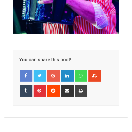
You can share this post!
Google+
LinkedIn
Whatsapp
StumbleUpon
Tumblr
Pinterest
Reddit
Share
Print
via
Email