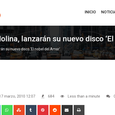
INICIO
NOTICI
olina, lanzarán su nuevo disco ‘El
rán su nuevo disco ‘El nobel del Amor’
17 marzo, 2010 12:07
684
Less than a minute
+
LinkedIn
Whatsapp
StumbleUpon
Tumblr
Pinterest
Reddit
Share
Print
via