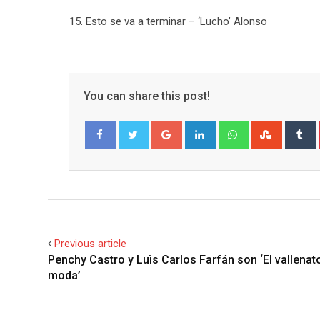
15. Esto se va a terminar – ‘Lucho’ Alonso
You can share this post!
Google+
LinkedIn
Whatsapp
Stumble
T
Facebook
Twitter
Previous article
Penchy Castro y Luìs Carlos Farfán son ‘El vallenat
moda’