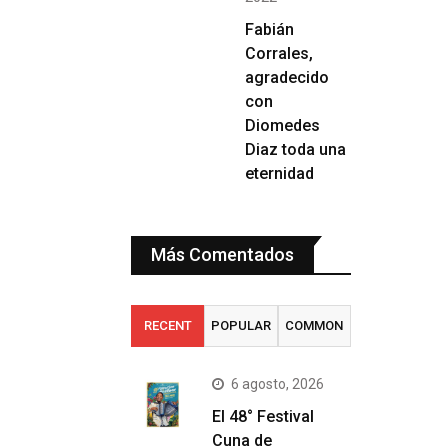
Fabián
Corrales,
agradecido
con
Diomedes
Diaz toda una
eternidad
Más Comentados
RECENT
POPULAR
COMMON
6 agosto, 2026
El 48° Festival
Cuna de