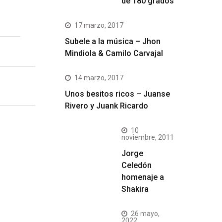
de 180 grados
17 marzo, 2017
Subele a la música – Jhon
Mindiola & Camilo Carvajal
14 marzo, 2017
Unos besitos ricos – Juanse
Rivero y Juank Ricardo
10
noviembre, 2011
Jorge
Celedón
homenaje a
Shakira
26 mayo,
2022