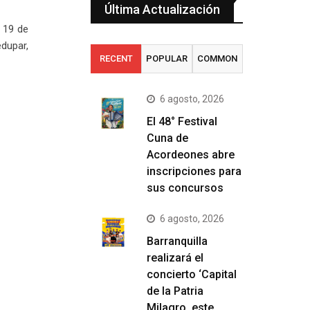
Última Actualización
s 19 de
edupar,
RECENT
POPULAR
COMMON
6 agosto, 2026
El 48° Festival
Cuna de
Acordeones abre
inscripciones para
sus concursos
6 agosto, 2026
Barranquilla
realizará el
concierto ‘Capital
de la Patria
Milagro, este