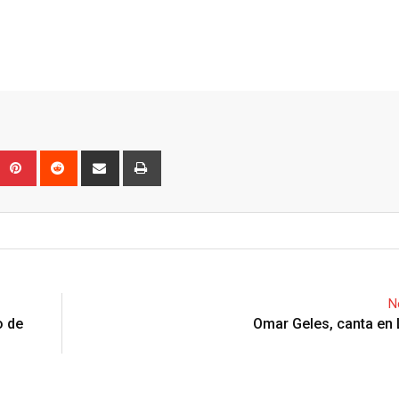
Upon
umblr
Pinterest
Reddit
Share
Print
via
Email
N
o de
Omar Geles, canta en 