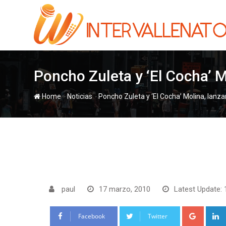
Skip
to
content
Poncho Zuleta y ‘El Cocha’ M
-
-
Home
Noticias
Poncho Zuleta y ‘El Cocha’ Molina, lanza
paul
17 marzo, 2010
Latest Update: 
Google
Facebook
Twitter