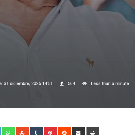
e: 31 diciembre, 2025 14:51
564
Less than a minute
+
LinkedIn
Whatsapp
StumbleUpon
Tumblr
Pinterest
Reddit
Share
Print