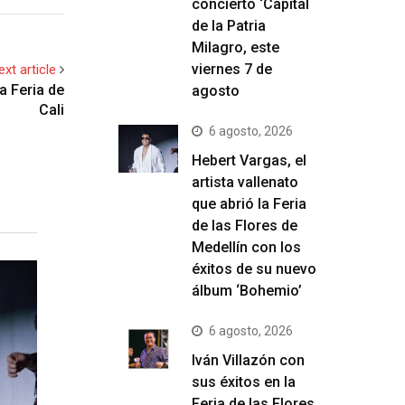
concierto ‘Capital
de la Patria
Milagro, este
viernes 7 de
ext article
a Feria de
agosto
Cali
6 agosto, 2026
Hebert Vargas, el
artista vallenato
que abrió la Feria
de las Flores de
Medellín con los
éxitos de su nuevo
álbum ‘Bohemio’
6 agosto, 2026
Iván Villazón con
sus éxitos en la
Feria de las Flores