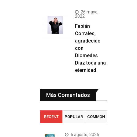
26 mayo,
2022
Fabián
Corrales,
agradecido
con
Diomedes
Diaz toda una
eternidad
Más Comentados
RECENT
POPULAR
COMMON
6 agosto, 2026