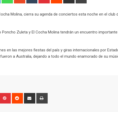
via
Email
 Cocha Molina, cierra su agenda de conciertos esta noche en el club 
ro Poncho Zuleta y El Cocha Molina tendrán un encuentro importante
es en las mejores fiestas del país y giras internacionales por Estad
z fueron a Australia, dejando a todo el mundo enamorado de su músi
Upon
umblr
Pinterest
Reddit
Share
Print
via
Email